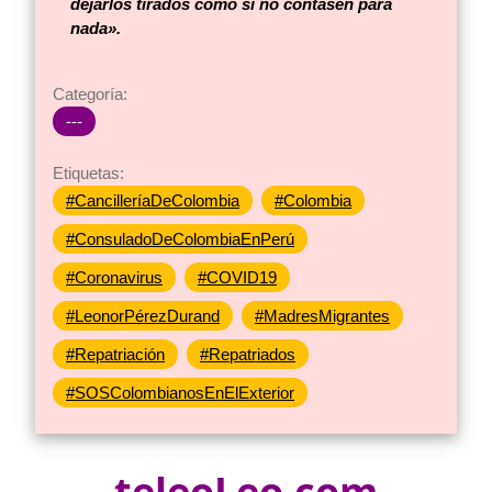
dejarlos tirados como si no contasen para
nada».
Categoría:
---
Etiquetas:
#CancilleríaDeColombia
#Colombia
#ConsuladoDeColombiaEnPerú
#Coronavirus
#COVID19
#LeonorPérezDurand
#MadresMigrantes
#Repatriación
#Repatriados
#SOSColombianosEnElExterior
teleoLeo.com