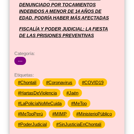
DENUNCIADO POR TOCAMIENTOS
INDEBIDOS A MENOR DE 14 AÑOS DE
EDAD. PODRÍA HABER MÁS AFECTADAS
FISCALÍA Y PODER JUDICIAL: LA FIESTA
DE LAS PRISIONES PREVENTIVAS
Categoría:
---
Etiquetas:
#Chontalí
#Coronavirus
#COVID19
#HartasDeViolencia
#Jaén
#LaPolicíaNoMeCuida
#MeToo
#MeTooPerú
#MIMP
#MinisterioPúblico
#PoderJudicial
#SinJusticiaEnChontalí