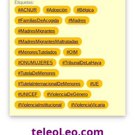
Etiquetas:
#ACNUR
#Adopción
#Bélgica
#FamiliasDeAcogida
#Madres
#MadresMigrantes
#MadresMigrantesMaltratadas
#MenoresTutelados
#OIM
#ONUMUJERES
#TribunalDeLaHaya
#TutelaDeMenores
#TutelaInternacionalDeMenores
#UE
#UNICEF
#ViolenciaDeGénero
#ViolenciaInstitucional
#ViolenciaVicaria
teleoLeo.com