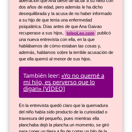
aberración que Ana diese de lactar a su nieto con
dos años de edad, pero además le ha dicho
desequilibrada y la acusa de no haber informado
a su hijo de que tenía una enfermedad
psiquiátrica. Días antes de que Ana Gaivao
recuperase a sus hijos,
teleoLeo.com
publicó
una nueva entrevista con ella, en la que
hablábamos de cómo estaban las cosas y,
además, hablamos sobre la terrible acusación de
que ella quemó al menor de sus hijos.
También leer:
«Yo no quemé a
mi hijo, es perverso que lo
digan» [VÍDEO]
En la entrevista quedó claro que la quemadura
del niño había sido producto de la curiosidad o
travesura del pequeño, pues mientras ella
planchaba dejó la plancha un momento, se giró
para coger un tijera a fin de cortar un hilo de la