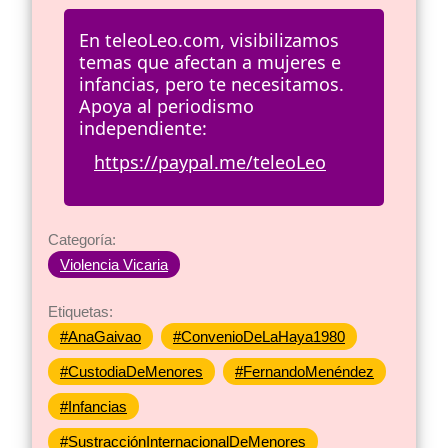
En teleoLeo.com, visibilizamos
temas que afectan a mujeres e
infancias, pero te necesitamos.
Apoya al periodismo
independiente:
https://paypal.me/teleoLeo
Categoría:
Violencia Vicaria
Etiquetas:
#AnaGaivao
#ConvenioDeLaHaya1980
#CustodiaDeMenores
#FernandoMenéndez
#Infancias
#SustracciónInternacionalDeMenores