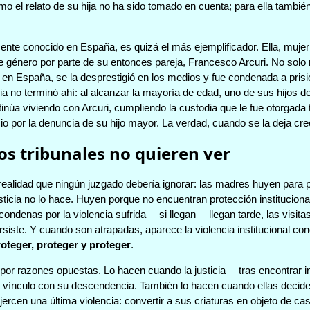
o el relato de su hija no ha sido tomado en cuenta; para ella también 
nte conocido en España, es quizá el más ejemplificador. Ella, mujer 
e género por parte de su entonces pareja, Francesco Arcuri. No solo n
o en España, se la desprestigió en los medios y fue condenada a prisi
oria no terminó ahí: al alcanzar la mayoría de edad, uno de sus hijos d
ntinúa viviendo con Arcuri, cumpliendo la custodia que le fue otorgada
io por la denuncia de su hijo mayor. La verdad, cuando se la deja cr
os tribunales no quieren ver
alidad que ningún juzgado debería ignorar: las madres huyen para pro
sticia no lo hace. Huyen porque no encuentran protección instituciona
condenas por la violencia sufrida —si llegan— llegan tarde, las visit
rsiste. Y cuando son atrapadas, aparece la violencia institucional co
oteger, proteger y proteger
.
or razones opuestas. Lo hacen cuando la justicia —tras encontrar ind
 vínculo con su descendencia. También lo hacen cuando ellas deciden p
rcen una última violencia: convertir a sus criaturas en objeto de cas