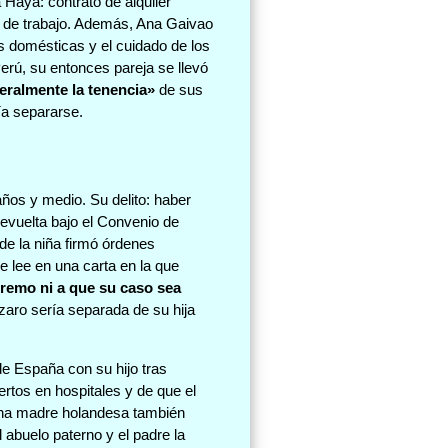
 Haya: contrato de alquiler
to de trabajo. Además, Ana Gaivao
s domésticas y el cuidado de los
 Perú, su entonces pareja se llevó
eralmente la tenencia»
de sus
ía separarse.
ños y medio. Su delito: haber
devuelta bajo el Convenio de
de la niña firmó órdenes
e lee en una carta en la que
premo ni a que su caso sea
zaro sería separada de su hija
e España con su hijo tras
ertos en hospitales y de que el
. Una madre holandesa también
l abuelo paterno y el padre la