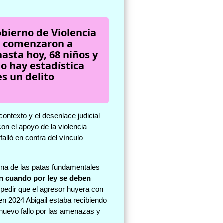
bierno de Violencia
e comenzaron a
asta hoy, 68 niños y
o hay estadística
s un delito
ontexto y el desenlace judicial
on el apoyo de la violencia
falló en contra del vínculo
 una de las patas fundamentales
ón cuando por ley se deben
pedir que el agresor huyera con
en 2024 Abigail estaba recibiendo
 nuevo fallo por las amenazas y