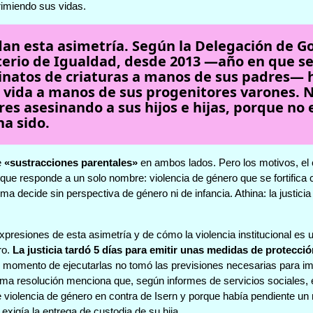
imiendo sus vidas.
an esta asimetría. Según la Delegación de Go
terio de Igualdad, desde 2013 —año en que s
sinatos de criaturas a manos de sus padres— h
 vida a manos de sus progenitores varones. N
s asesinando a sus hijos e hijas, porque no e
ha sido.
e
«sustracciones parentales»
en ambos lados. Pero los motivos, el c
 que responde a un solo nombre: violencia de género que se fortifica c
ma decide sin perspectiva de género ni de infancia. Athina: la justicia 
expresiones de esta asimetría y de cómo la violencia institucional es
ro.
La justicia tardó 5 días para emitir unas medidas de protecci
l momento de ejecutarlas no tomó las previsiones necesarias para im
isma resolución menciona que, según informes de servicios sociales, 
 violencia de género en contra de Isern y porque había pendiente un
exigía la entrega de custodia de su hija.