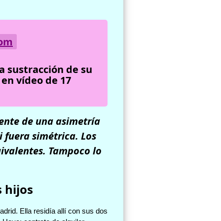
com
a sustracción de su
 en vídeo de 17
iente de una asimetría
i fuera simétrica. Los
uivalentes. Tampoco lo
 hijos
rid. Ella residía allí con sus dos