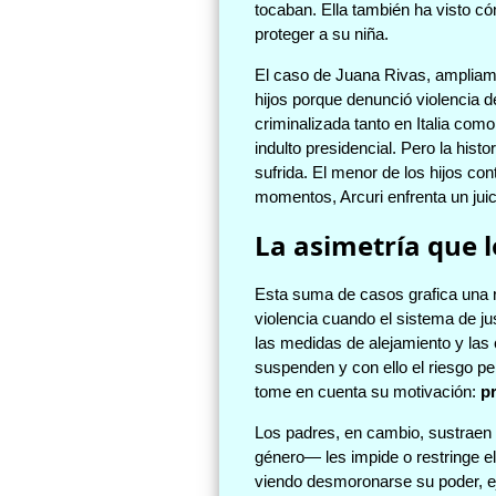
tocaban. Ella también ha visto cóm
proteger a su niña.
El caso de Juana Rivas, ampliame
hijos porque denunció violencia d
criminalizada tanto en Italia com
indulto presidencial. Pero la hist
sufrida. El menor de los hijos co
momentos, Arcuri enfrenta un juic
La asimetría que l
Esta suma de casos grafica una re
violencia cuando el sistema de ju
las medidas de alejamiento y las 
suspenden y con ello el riesgo pe
tome en cuenta su motivación:
pr
Los padres, en cambio, sustraen p
género— les impide o restringe el
viendo desmoronarse su poder, eje