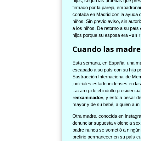
hijos, según las pruebas que pres
firmado por la pareja, empadronam
contaba en Madrid con la ayuda d
niños. Sin previo aviso, sin autor
a los niños. De retorno a su país
hijos porque su esposa era
«un r
Cuando las madres
Esta semana, en España, una madr
escapado a su país con su hija po
Sustracción Internacional de Meno
judiciales estadounidenses en las
Lazaro pide el indulto presidencia
reexaminado»
, y esto a pesar d
mayor y de su bebé, a quien aún
Otra madre, conocida en Instagr
denunciar supuesta violencia sexu
padre nunca se sometió a ningún p
prefirió permanecer en su país cua