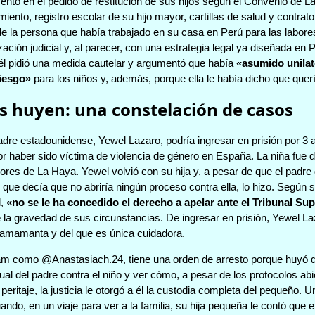
entó en el pedido de restitución de sus hijos según el Convenio de La
iento, registro escolar de su hijo mayor, cartillas de salud y contra
e la persona que había trabajado en su casa en Perú para las labore
ización judicial y, al parecer, con una estrategia legal ya diseñada en
 él pidió una medida cautelar y argumentó que había
«asumido unilat
iesgo»
para los niños y, además, porque ella le había dicho que quer
 huyen: una constelación de casos
e estadounidense, Yewel Lazaro, podría ingresar en prisión por 3 a
r haber sido víctima de violencia de género en España. La niña fue 
res de La Haya. Yewel volvió con su hija y, a pesar de que el padre 
 que decía que no abriría ningún proceso contra ella, lo hizo. Según s
l,
«no se le ha concedido el derecho a apelar ante el Tribunal Su
e la gravedad de sus circunstancias. De ingresar en prisión, Yewel La
 amamanta y del que es única cuidadora.
am como @Anastasiach.24, tiene una orden de arresto porque huyó d
al del padre contra el niño y ver cómo, a pesar de los protocolos abi
eritaje, la justicia le otorgó a él la custodia completa del pequeño
ndo, en un viaje para ver a la familia, su hija pequeña le contó que e