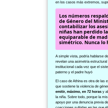
en los casos más extremos, supr
Los números respald
de Género del Minis
contabilizar los ase
niñas han perdido la
equiparable de madre
simétrico. Nunca lo 
A simple vista, podría hablarse d
revelan una asimetría estructural
institucional cada vez que el siste
paterno y el padre huyó
El caso de Athina es otra de las 
que sostiene la violencia de géne
emitir, máximo, en 72 horas
y a
la niña. Sobre todo, porque la m
apoyo por una denuncia previa de
coacciones sufridas en las que él 