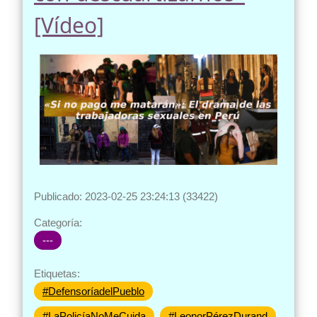
[Vídeo]
Publicado: 2023-02-25 23:24:13 (33422)
Categoría:
---
Etiquetas:
#DefensoríadelPueblo
#LaPolicíaNoMeCuida
#LeonorPérezDurand