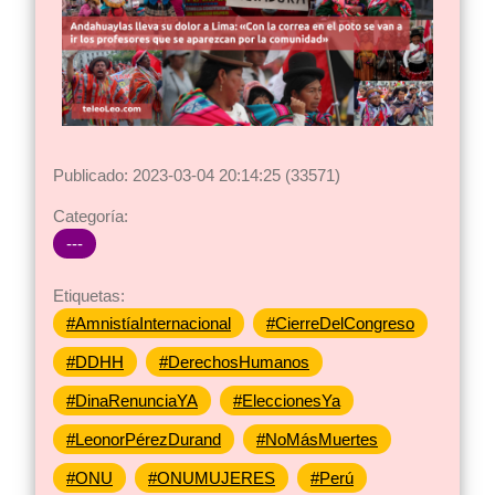
Publicado: 2023-03-04 20:14:25 (33571)
Categoría:
---
Etiquetas:
#AmnistíaInternacional
#CierreDelCongreso
#DDHH
#DerechosHumanos
#DinaRenunciaYA
#EleccionesYa
#LeonorPérezDurand
#NoMásMuertes
#ONU
#ONUMUJERES
#Perú