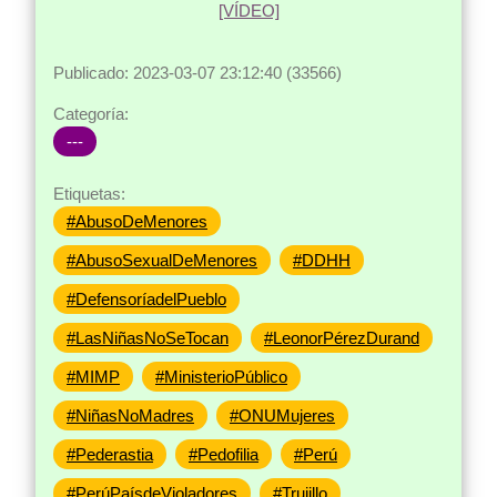
Publicado: 2023-03-07 23:12:40 (33566)
Categoría:
---
Etiquetas:
#AbusoDeMenores
#AbusoSexualDeMenores
#DDHH
#DefensoríadelPueblo
#LasNiñasNoSeTocan
#LeonorPérezDurand
#MIMP
#MinisterioPúblico
#NiñasNoMadres
#ONUMujeres
#Pederastia
#Pedofilia
#Perú
#PerúPaísdeVioladores
#Trujillo