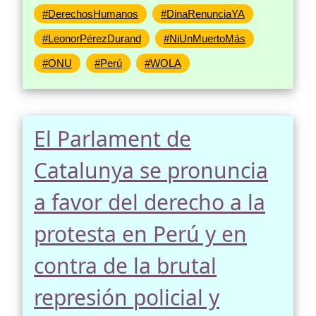
#DerechosHumanos
#DinaRenunciaYA
#LeonorPérezDurand
#NiUnMuertoMás
#ONU
#Perú
#WOLA
El Parlament de
Catalunya se pronuncia
a favor del derecho a la
protesta en Perú y en
contra de la brutal
represión policial y