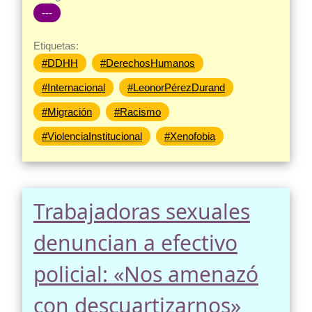
---
Etiquetas:
#DDHH
#DerechosHumanos
#Internacional
#LeonorPérezDurand
#Migración
#Racismo
#ViolenciaInstitucional
#Xenofobia
Trabajadoras sexuales
denuncian a efectivo
policial: «Nos amenazó
con descuartizarnos»