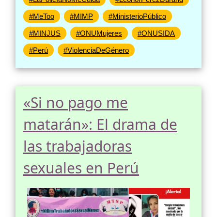
#MeToo
#MIMP
#MinisterioPúblico
#MINJUS
#ONUMujeres
#ONUSIDA
#Perú
#ViolenciaDeGénero
«Si no pago me
matarán»: El drama de
las trabajadoras
sexuales en Perú