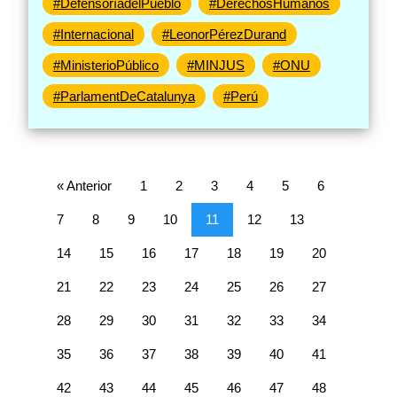
#DefensoríadelPueblo
#DerechosHumanos
#Internacional
#LeonorPérezDurand
#MinisterioPúblico
#MINJUS
#ONU
#ParlamentDeCatalunya
#Perú
« Anterior
1
2
3
4
5
6
7
8
9
10
11
12
13
14
15
16
17
18
19
20
21
22
23
24
25
26
27
28
29
30
31
32
33
34
35
36
37
38
39
40
41
42
43
44
45
46
47
48