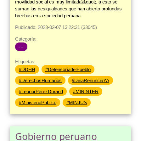
movilidad social es muy limitada\&quot;, a esto se
suman las desigualdades que han abierto profundas
brechas en la sociedad peruana
Publicado: 2023-02-07 13:22:31 (33045)
Categoría:
---
Etiquetas:
#DDHH
#DefensoríadelPueblo
#DerechosHumanos
#DinaRenunciaYA
#LeonorPérezDurand
#MININTER
#MinisterioPúblico
#MINJUS
Gobierno peruano