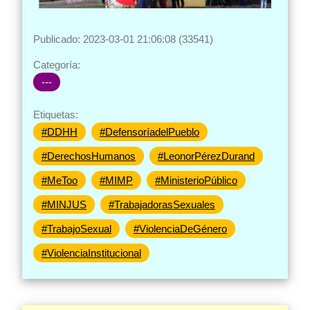
Publicado: 2023-03-01 21:06:08 (33541)
Categoría:
---
Etiquetas:
#DDHH
#DefensoríadelPueblo
#DerechosHumanos
#LeonorPérezDurand
#MeToo
#MIMP
#MinisterioPúblico
#MINJUS
#TrabajadorasSexuales
#TrabajoSexual
#ViolenciaDeGénero
#ViolenciaInstitucional