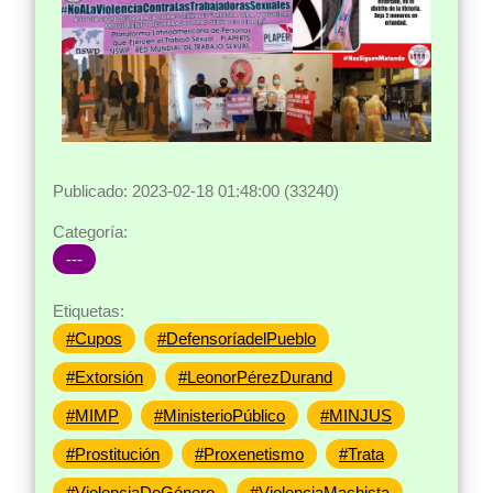
Publicado: 2023-02-18 01:48:00 (33240)
Categoría:
---
Etiquetas:
#Cupos
#DefensoríadelPueblo
#Extorsión
#LeonorPérezDurand
#MIMP
#MinisterioPúblico
#MINJUS
#Prostitución
#Proxenetismo
#Trata
#ViolenciaDeGénero
#ViolenciaMachista