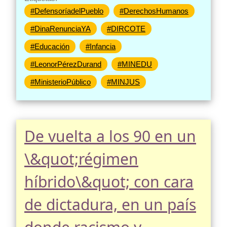
#DefensoríadelPueblo
#DerechosHumanos
#DinaRenunciaYA
#DIRCOTE
#Educación
#Infancia
#LeonorPérezDurand
#MINEDU
#MinisterioPúblico
#MINJUS
De vuelta a los 90 en un
\&quot;régimen
híbrido\&quot; con cara
de dictadura, en un país