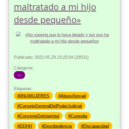
maltratado a mi hijo
desde pequeño»
Publicado: 2022-05-29 23:25:04 (29531)
Categoría:
---
Etiquetas:
#0NUMUJERES
#AbusoSexual
#ConsejoGeneralDelPoderJudicial
#ConvenioDeIstambul
#Custodia
#DDHH
#Desobediencia
#Discapacidad