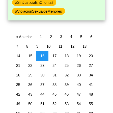
#SinJusticiaEnChontalí
#ViolaciónSexualdeMenores
« Anterior
1
2
3
4
5
6
7
8
9
10
11
12
13
14
15
16
17
18
19
20
21
22
23
24
25
26
27
28
29
30
31
32
33
34
35
36
37
38
39
40
41
42
43
44
45
46
47
48
49
50
51
52
53
54
55