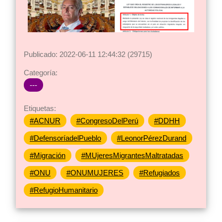
Publicado: 2022-06-11 12:44:32 (29715)
Categoría:
---
Etiquetas:
#ACNUR
#CongresoDelPerú
#DDHH
#DefensoríadelPueblo
#LeonorPérezDurand
#Migración
#MUjeresMigrantesMaltratadas
#ONU
#ONUMUJERES
#Refugiados
#RefugioHumanitario