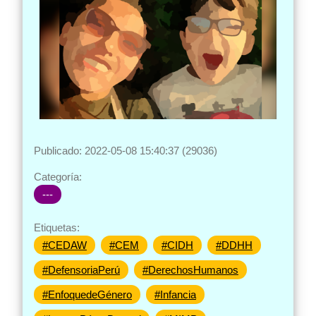
Publicado: 2022-05-08 15:40:37 (29036)
Categoría:
---
Etiquetas:
#CEDAW
#CEM
#CIDH
#DDHH
#DefensoriaPerú
#DerechosHumanos
#EnfoquedeGénero
#Infancia