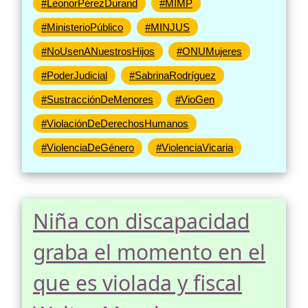
#LeonorPérezDurand
#MIMP
#MinisterioPúblico
#MINJUS
#NoUsenANuestrosHijos
#ONUMujeres
#PoderJudicial
#SabrinaRodríguez
#SustracciónDeMenores
#VioGen
#ViolaciónDeDerechosHumanos
#ViolenciaDeGénero
#ViolenciaVicaria
Niña con discapacidad
graba el momento en el
que es violada y fiscal