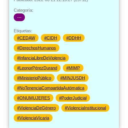
Categoría:
---
Etiquetas:
#CEDAW
#CIDH
#DDHH
#DerechosHumanos
#InfanciaLibreDeViolencia
#LeonorPérezDurand
#MIMP
#MinisterioPúblico
#MINJUSDH
#NoTenenciaCompartidaAutómatica
#ONUMUJERES
#PoderJudicial
#ViolenciaDeGénero
#ViolenciaInstitucional
#ViolenciaVicaria