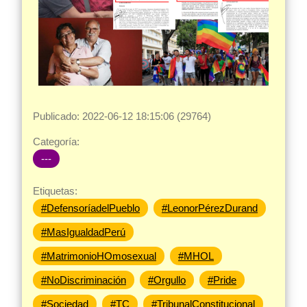
Publicado: 2022-06-12 18:15:06 (29764)
Categoría:
---
Etiquetas:
#DefensoríadelPueblo
#LeonorPérezDurand
#MasIgualdadPerú
#MatrimonioHOmosexual
#MHOL
#NoDiscriminación
#Orgullo
#Pride
#Sociedad
#TC
#TribunalConstitucional