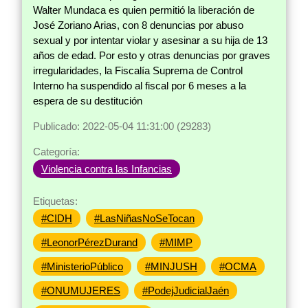
Walter Mundaca es quien permitió la liberación de
José Zoriano Arias, con 8 denuncias por abuso
sexual y por intentar violar y asesinar a su hija de 13
años de edad. Por esto y otras denuncias por graves
irregularidades, la Fiscalía Suprema de Control
Interno ha suspendido al fiscal por 6 meses a la
espera de su destitución
Publicado: 2022-05-04 11:31:00 (29283)
Categoría:
Violencia contra las Infancias
Etiquetas:
#CIDH
#LasNiñasNoSeTocan
#LeonorPérezDurand
#MIMP
#MinisterioPúblico
#MINJUSH
#OCMA
#ONUMUJERES
#PodejJudicialJaén