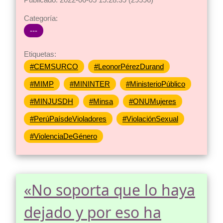
Categoría:
---
Etiquetas:
#CEMSURCO
#LeonorPérezDurand
#MIMP
#MININTER
#MinisterioPúblico
#MINJUSDH
#Minsa
#ONUMujeres
#PerúPaísdeVioladores
#ViolaciónSexual
#ViolenciaDeGénero
«No soporta que lo haya
dejado y por eso ha