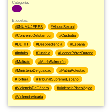
Categoría:
---
Etiquetas:
#0NUMUJERES
#AbusoSexual
#ConvenioDeIstambul
#Custodia
#DDHH
#Desobediencia
#España
#Indulto
#Justicia
#LeonorPérezDurand
#Maltrato
#MaríaSalmerón
#MinisterioDeIgualdad
#PatriaPotestad
#Tortura
#TribunalSupremoEspañol
#ViolenciaDeGénero
#ViolenciaPiscológica
#ViolenciaVicaria