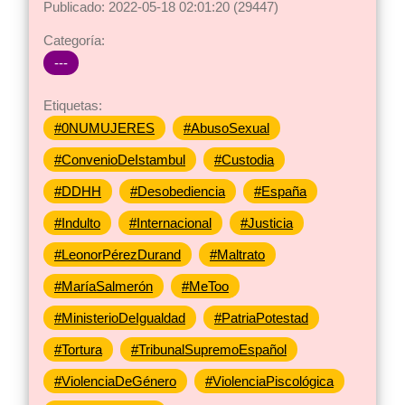
Publicado: 2022-05-18 02:01:20 (29447)
Categoría:
---
Etiquetas:
#0NUMUJERES
#AbusoSexual
#ConvenioDeIstambul
#Custodia
#DDHH
#Desobediencia
#España
#Indulto
#Internacional
#Justicia
#LeonorPérezDurand
#Maltrato
#MaríaSalmerón
#MeToo
#MinisterioDeIgualdad
#PatriaPotestad
#Tortura
#TribunalSupremoEspañol
#ViolenciaDeGénero
#ViolenciaPiscológica