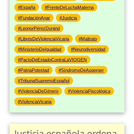
#España
#FrenteDeLuchaMaterna
#FundaciónAnar
#Justicia
#LeonorPérezDurand
#LibresDeViolenciaVicaria
#Maltrato
#MinisterioDeIgualdad
#Neurodiversidad
#PactoDeEstadoContraLaVIOGEN
#PatriaPotestad
#SíndromeDeAsperger
#TribunalSupremoEspañol
#ViolenciaDeGénero
#ViolenciaPiscológica
#ViolenciaVicaria
Justicia española ordena