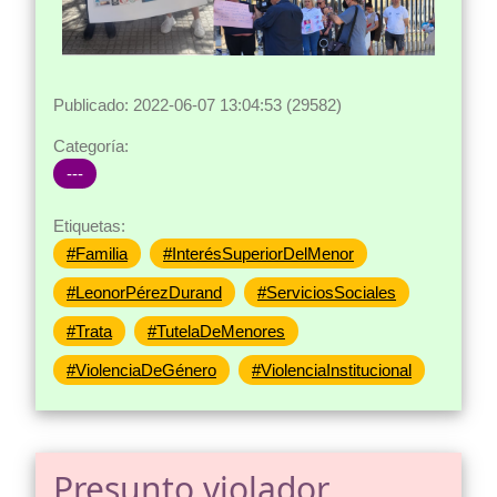
Publicado: 2022-06-07 13:04:53 (29582)
Categoría:
---
Etiquetas:
#Familia
#InterésSuperiorDelMenor
#LeonorPérezDurand
#ServiciosSociales
#Trata
#TutelaDeMenores
#ViolenciaDeGénero
#ViolenciaInstitucional
Presunto violador