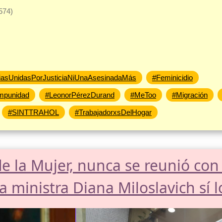
574)
iasUnidasPorJusticiaNiUnaAsesinadaMás
#Feminicidio
mpunidad
#LeonorPérezDurand
#MeToo
#Migración
#SINTTRAHOL
#TrabajadorxsDelHogar
de la Mujer, nunca se reunió con
 ministra Diana Miloslavich sí 