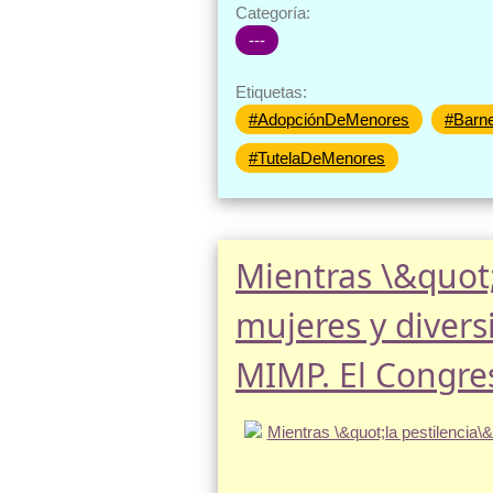
Categoría:
---
Etiquetas:
#AdopciónDeMenores
#Barne
#TutelaDeMenores
Mientras \&quot;
mujeres y divers
MIMP. El Congres