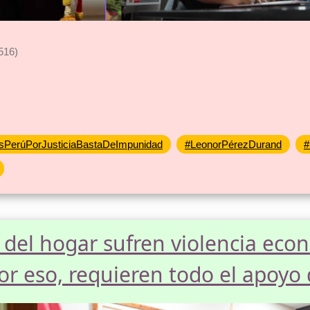
516)
sPerúPorJusticiaBastaDeImpunidad
#LeonorPérezDurand
#
 del hogar sufren violencia econ
 por eso, requieren todo el apoy