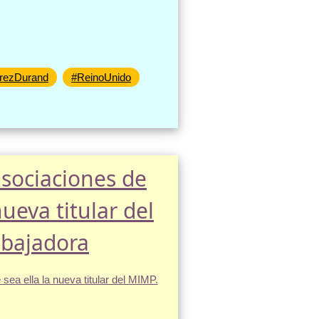
rezDurand
#ReinoUnido
asociaciones de
ueva titular del
abajadora