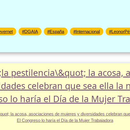
vernet
#DGAIA
#España
#Internacional
#LeonorPé
la pestilencia\&quot; la acosa, 
idades celebran que sea ella la n
o lo haría el Día de la Mujer Tr