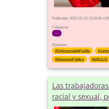
Publicado: 2022-02-20 19:26:50 (28
Categoría:
---
Etiquetas:
#DefensoríadelPueblo
#Junto
#MinisterioPúblico
#MINJUS
Las trabajadoras
racial y sexual,