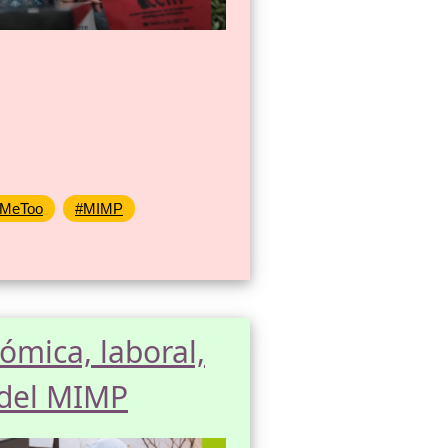
MeToo
#MIMP
ómica, laboral,
o del MIMP