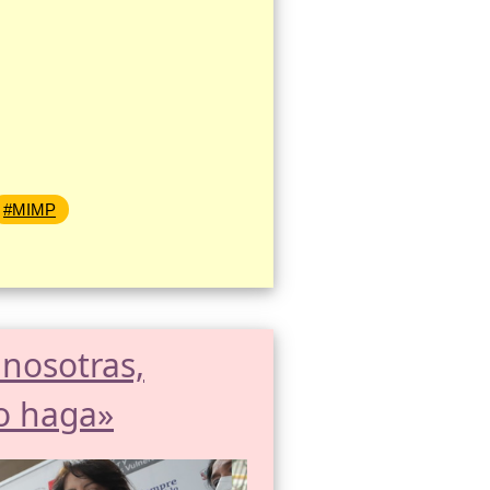
#MIMP
 nosotras,
lo haga»