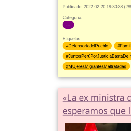
Publicado: 2022-02-20 19:30:38 (28
Categoría:
---
Etiquetas:
#DefensoríadelPueblo
#Famil
#JuntosPerúPorJusticiaBastaDeI
#MUjeresMigrantesMaltratadas
«La ex ministra 
esperamos que la