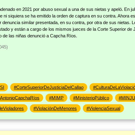
enado en 2021 por abuso sexual a una de sus nietas y apeló. En jul
e ni siquiera se ha emitido la orden de captura en su contra. Ahora 
 por denuncia similar presentada, en su contra, por otra de sus nietas.
tado y están a cargo de los mismos jueces de la Corte Superior de J
io de las niñas denunció a Capcha Ríos.
045)
SI
#CorteSuperiorDeJusticiaDelCallao
#CulturaDeLaViolaci
AntonioCapchaRíos
#MIMP
#MinisterioPúblico
#MINJ
eVioladores
#ViolaciónDeMenores
#ViolenciaSexual