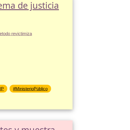
tema de justicia
MP
#MinisterioPúblico
ntes y muestra