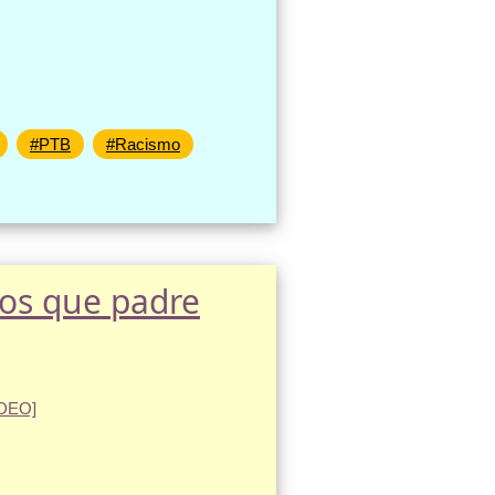
#PTB
#Racismo
os que padre