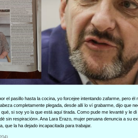
por el pasillo hasta la cocina, yo forcejee intentando zafarme, pero 
a cabeza completamente plegada, desde allí lo ví grabarme, dijo que n
ué, si soy yo la que está aquí tirada. Como pude me levanté y le di 
edé sin respiración». Ana Lara Erazo, mujer peruana denuncia a su e
a, que la ha dejado incapacitada para trabajar.
204)