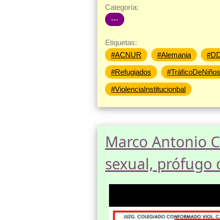
Categoría:
---
Etiquetas:
#ACNUR
#Alemania
#D
#Refugiados
#TráficoDeNiño
#ViolenciaInstitucionbal
Marco Antonio C
sexual, prófugo 