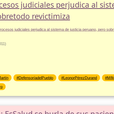
cesos judiciales perjudica al sis
bretodo revictimiza
011)
artín
#DefensoríadelPueblo
#LeonorPérezDurand
#MI
ro
: EsSalud se burla de sus pacie