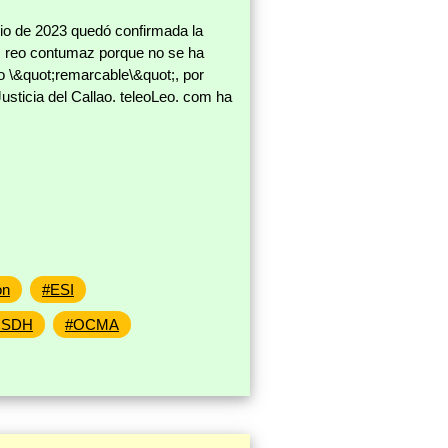
io de 2023 quedó confirmada la
es reo contumaz porque no se ha
 Lo \&quot;remarcable\&quot;, por
usticia del Callao. teleoLeo. com ha
ón
#ESI
USDH
#OCMA