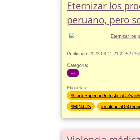
Eternizar los pro
peruano, pero so
Publicado: 2023-08-11 21:22:52 (35
Categoría:
---
Etiquetas:
#CorteSuperiorDeJusticiaDeSanM
#MINJUS
#ViolenciaDeGéne
Violencia médica