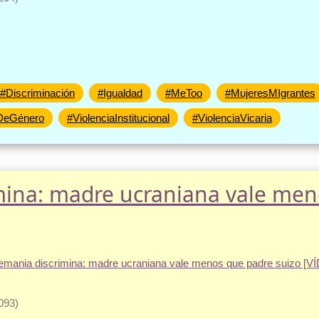
#Discriminación
#Igualdad
#MeToo
#MujeresMIgrantes
aDeGénero
#ViolenciaInstitucional
#ViolenciaVicaria
mina: madre ucraniana vale men
093)