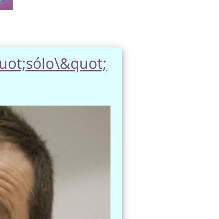
quot;sólo\&quot;