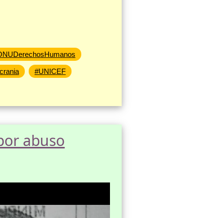
ONUDerechosHumanos
crania
#UNICEF
por abuso