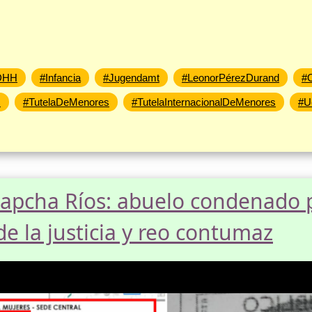
DHH
#Infancia
#Jugendamt
#LeonorPérezDurand
#
s
#TutelaDeMenores
#TutelaInternacionalDeMenores
#U
apcha Ríos: abuelo condenado 
de la justicia y reo contumaz