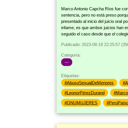
Marco Antonio Capcha Ríos fue cond
sentencia, pero no está preso porqu
presentado al inicio del juicio oral
infame, es que ambos juicios han es
seguido el caso desde que el coleg
Publicado: 2023-08-18 22:25:57 (35
Categoría:
---
Etiquetas:
#AbusoSexualDeMenores
#A
#LeonorPérezDurand
#Marco
#ONUMUJERES
#PerúPaísd