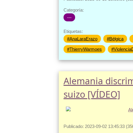
Categoría:
---
Etiquetas:
#AnaLaraErazo
#Bélgica
#ThierryWarmoes
#Violenci
Alemania discri
suizo [VÍDEO]
Publicado: 2023-09-02 13:45:33 (35