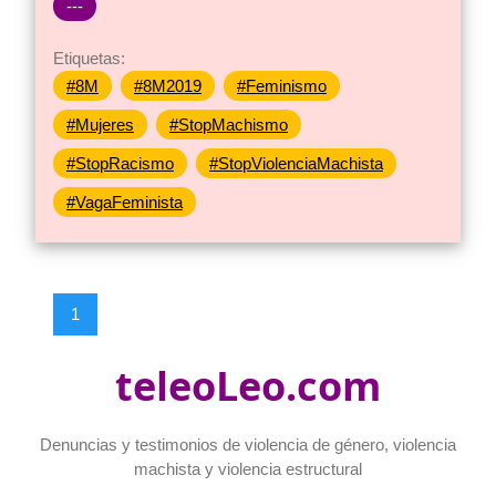
---
Etiquetas:
#8M
#8M2019
#Feminismo
#Mujeres
#StopMachismo
#StopRacismo
#StopViolenciaMachista
#VagaFeminista
1
teleoLeo.com
Denuncias y testimonios de violencia de género, violencia
machista y violencia estructural