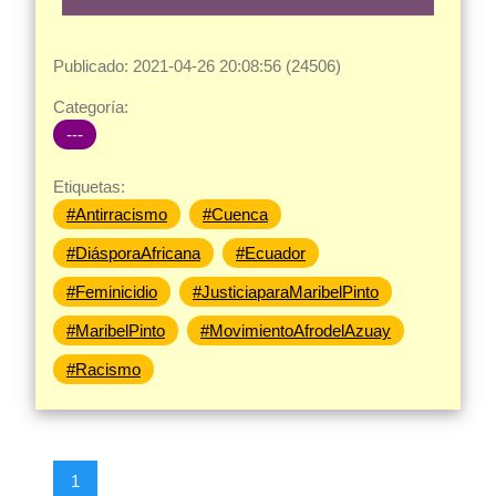
Publicado: 2021-04-26 20:08:56 (24506)
Categoría:
---
Etiquetas:
#Antirracismo
#Cuenca
#DiásporaAfricana
#Ecuador
#Feminicidio
#JusticiaparaMaribelPinto
#MaribelPinto
#MovimientoAfrodelAzuay
#Racismo
1