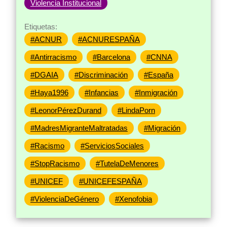
Violencia Institucional
Etiquetas:
#ACNUR
#ACNURESPAÑA
#Antirracismo
#Barcelona
#CNNA
#DGAIA
#Discriminación
#España
#Haya1996
#Infancias
#Inmigración
#LeonorPérezDurand
#LindaPorn
#MadresMigranteMaltratadas
#Migración
#Racismo
#ServiciosSociales
#StopRacismo
#TutelaDeMenores
#UNICEF
#UNICEFESPAÑA
#ViolenciaDeGénero
#Xenofobia