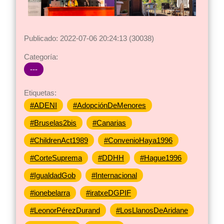
Publicado: 2022-07-06 20:24:13 (30038)
Categoría:
---
Etiquetas:
#ADENI
#AdopciónDeMenores
#Bruselas2bis
#Canarias
#ChildrenAct1989
#ConvenioHaya1996
#CorteSuprema
#DDHH
#Hague1996
#IgualdadGob
#Internacional
#ionebelarra
#iratxeDGPIF
#LeonorPérezDurand
#LosLlanosDeAridane