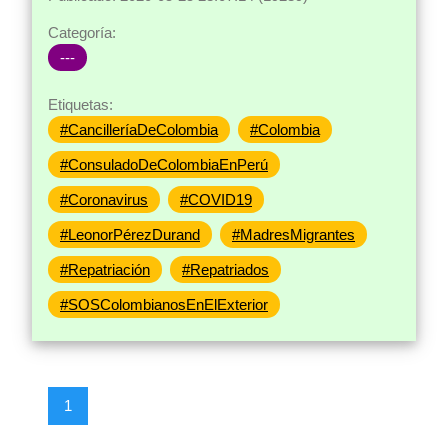
Categoría:
---
Etiquetas:
#CancilleríaDeColombia
#Colombia
#ConsuladoDeColombiaEnPerú
#Coronavirus
#COVID19
#LeonorPérezDurand
#MadresMigrantes
#Repatriación
#Repatriados
#SOSColombianosEnElExterior
1