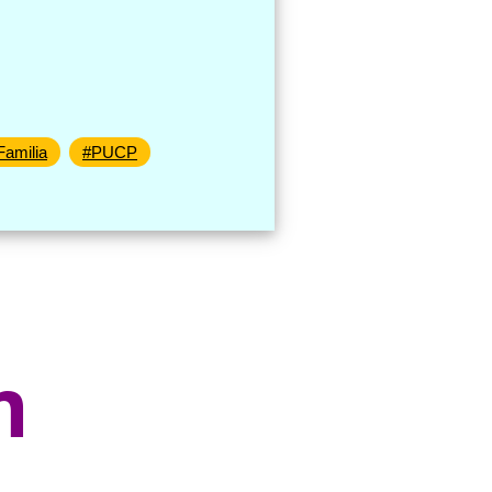
Familia
#PUCP
m