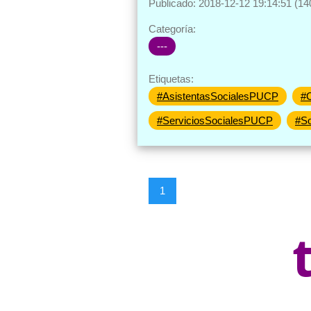
Publicado: 2018-12-12 19:14:51 (14
Categoría:
---
Etiquetas:
#AsistentasSocialesPUCP
#C
#ServiciosSocialesPUCP
#So
1