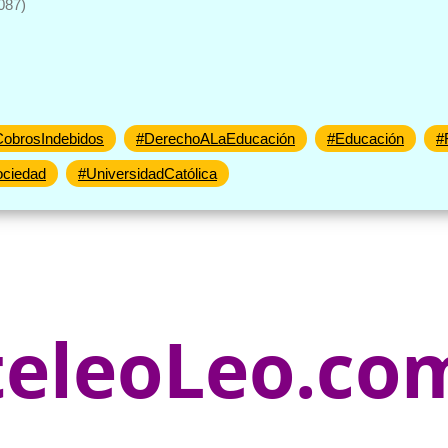
087)
obrosIndebidos
#DerechoALaEducación
#Educación
#
ciedad
#UniversidadCatólica
teleoLeo.co