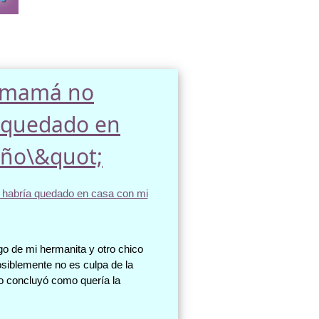
i mamá no
a quedado en
año\&quot;
go de mi hermanita y otro chico
posiblemente no es culpa de la
odo concluyó como quería la