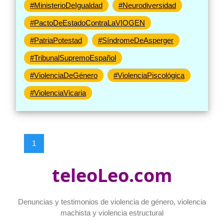
#MinisterioDeIgualdad
#Neurodiversidad
#PactoDeEstadoContraLaVIOGEN
#PatriaPotestad
#SíndromeDeAsperger
#TribunalSupremoEspañol
#ViolenciaDeGénero
#ViolenciaPiscológica
#ViolenciaVicaria
1
teleoLeo.com
Denuncias y testimonios de violencia de género, violencia
machista y violencia estructural