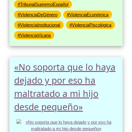
#TribunalSupremoEspañol
#ViolenciaDeGénero
#ViolenciaEconómica
#ViolenciaInstitucional
#ViolenciaPiscológica
#ViolenciaVicaria
«No soporta que lo haya
dejado y por eso ha
maltratado a mi hijo
desde pequeño»