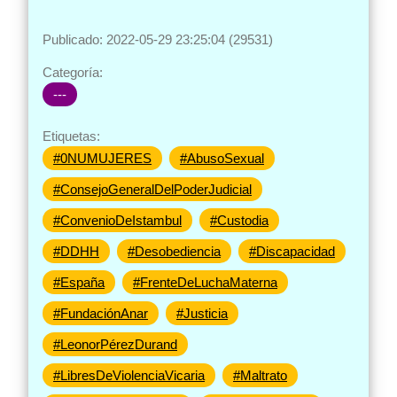
Publicado: 2022-05-29 23:25:04 (29531)
Categoría:
---
Etiquetas:
#0NUMUJERES
#AbusoSexual
#ConsejoGeneralDelPoderJudicial
#ConvenioDeIstambul
#Custodia
#DDHH
#Desobediencia
#Discapacidad
#España
#FrenteDeLuchaMaterna
#FundaciónAnar
#Justicia
#LeonorPérezDurand
#LibresDeViolenciaVicaria
#Maltrato