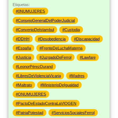
Etiquetas:
#0NUMUJERES
#ConsejoGeneralDelPoderJudicial
#ConvenioDeIstambul
#Custodia
#DDHH
#Desobediencia
#Discapacidad
#España
#FrenteDeLuchaMaterna
#Justicia
#JuzgadoDeFerrol
#Lawfare
#LeonorPérezDurand
#LibresDeViolenciaVicaria
#Madres
#Maltrato
#MinisterioDeIgualdad
#ONUMUJERES
#PactoDeEstadoContraLaVIOGEN
#PatriaPotestad
#ServiciosSocialesFerrol