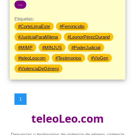
---
Etiquetas:
#CorteLimaEste
#Feminicidio
#JusticiaParaMilena
#LeonorPérezDurand
#MIMP
#MINJUS
#PoderJudicial
#teleoLeocom
#Testimonios
#VioGen
#ViolenciaDeGénero
1
teleoLeo.com
Denuncias y testimonios de violencia de género, violencia