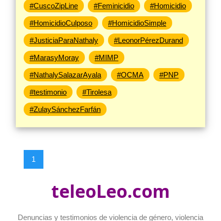
#CuscoZipLine
#Feminicidio
#Homicidio
#HomicidioCulposo
#HomicidioSimple
#JusticiaParaNathaly
#LeonorPérezDurand
#MarasyMoray
#MIMP
#NathalySalazarAyala
#OCMA
#PNP
#testimonio
#Tirolesa
#ZulaySánchezFarfán
1
teleoLeo.com
Denuncias y testimonios de violencia de género, violencia