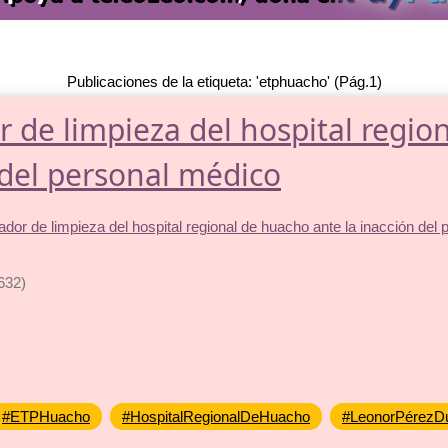
Publicaciones de la etiqueta: 'etphuacho' (Pág.1)
 de limpieza del hospital regio
 del personal médico
632)
#ETPHuacho
#HospitalRegionalDeHuacho
#LeonorPérezD