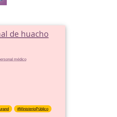
nal de huacho
urand
#MinisterioPúblico