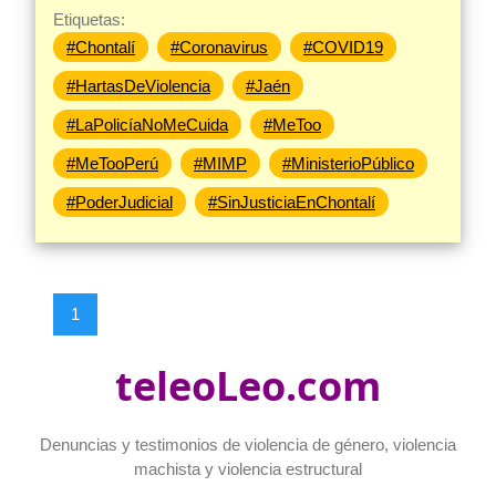
Etiquetas:
#Chontalí
#Coronavirus
#COVID19
#HartasDeViolencia
#Jaén
#LaPolicíaNoMeCuida
#MeToo
#MeTooPerú
#MIMP
#MinisterioPúblico
#PoderJudicial
#SinJusticiaEnChontalí
1
teleoLeo.com
Denuncias y testimonios de violencia de género, violencia
machista y violencia estructural