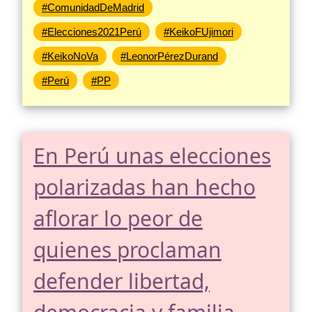
#ComunidadDeMadrid
#Elecciones2021Perú
#KeikoFUjimori
#KeikoNoVa
#LeonorPérezDurand
#Perú
#PP
En Perú unas elecciones
polarizadas han hecho
aflorar lo peor de
quienes proclaman
defender libertad,