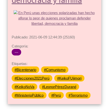
democracia y familia
Publicado: 2021-06-09 12:44:39 (25160)
Categoría:
---
Etiquetas:
#Bicentenario
#Comunismo
#Elecciones2021Perú
#KeikoFUjimori
#KeikoNoVa
#LeonorPérezDurand
#MinisterioPúblico
#Perú
#Terrorismo