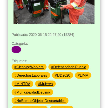
Publicado: 2020-06-15 22:27:40 (19284)
Categoría:
---
Etiquetas:
#CleaningWorkers
#DefensoríadelPueblo
#DerechosLaborales
#IJD2020
#LIMA
#MINTRA
#Mujeres
#MunicipalidadDeLima
#NoSomosObjetosDescartables