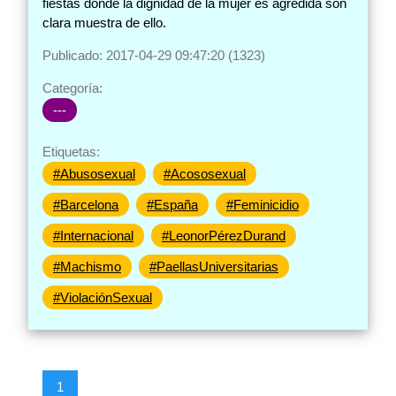
fiestas donde la dignidad de la mujer es agredida son
clara muestra de ello.
Publicado: 2017-04-29 09:47:20 (1323)
Categoría:
---
Etiquetas:
#Abusosexual
#Acososexual
#Barcelona
#España
#Feminicidio
#Internacional
#LeonorPérezDurand
#Machismo
#PaellasUniversitarias
#ViolaciónSexual
1