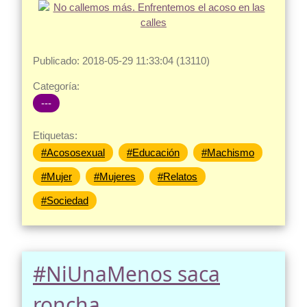
Publicado: 2018-05-29 11:33:04 (13110)
Categoría:
---
Etiquetas:
#Acososexual
#Educación
#Machismo
#Mujer
#Mujeres
#Relatos
#Sociedad
#NiUnaMenos saca
roncha