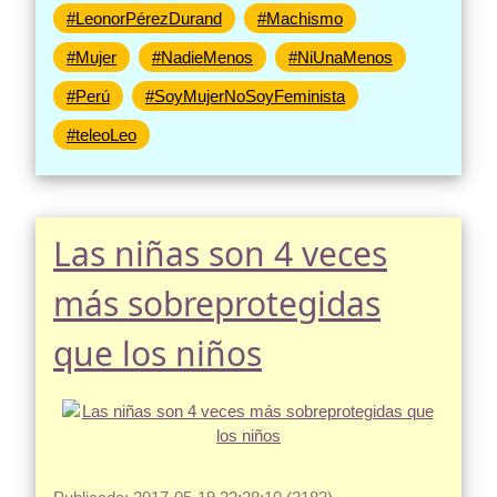
#LeonorPérezDurand
#Machismo
#Mujer
#NadieMenos
#NiUnaMenos
#Perú
#SoyMujerNoSoyFeminista
#teleoLeo
Las niñas son 4 veces
más sobreprotegidas
que los niños