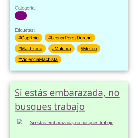
Categoría:
---
Etiquetas:
#CapRoig
#LeonorPérezDurand
#Machismo
#Maluma
#MeToo
#ViolenciaMachista
Si estás embarazada, no
busques trabajo