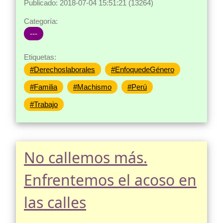
Publicado: 2018-07-04 15:51:21 (13264)
Categoría:
---
Etiquetas:
#Derechoslaborales
#EnfoquedeGénero
#Familia
#Machismo
#Perú
#Trabajo
No callemos más.
Enfrentemos el acoso en
las calles