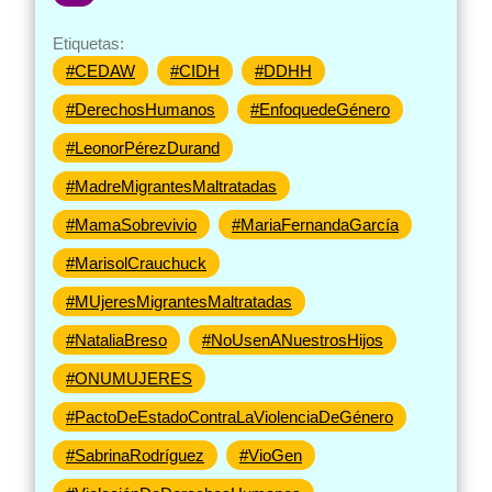
Etiquetas:
#CEDAW
#CIDH
#DDHH
#DerechosHumanos
#EnfoquedeGénero
#LeonorPérezDurand
#MadreMigrantesMaltratadas
#MamaSobrevivio
#MariaFernandaGarcía
#MarisolCrauchuck
#MUjeresMigrantesMaltratadas
#NataliaBreso
#NoUsenANuestrosHijos
#ONUMUJERES
#PactoDeEstadoContraLaViolenciaDeGénero
#SabrinaRodríguez
#VioGen