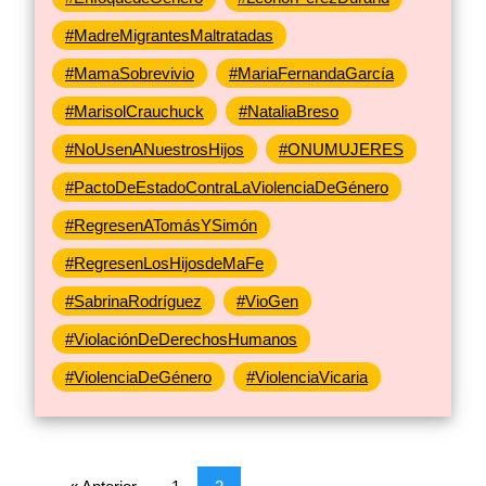
#MadreMigrantesMaltratadas
#MamaSobrevivio
#MariaFernandaGarcía
#MarisolCrauchuck
#NataliaBreso
#NoUsenANuestrosHijos
#ONUMUJERES
#PactoDeEstadoContraLaViolenciaDeGénero
#RegresenATomásYSimón
#RegresenLosHijosdeMaFe
#SabrinaRodríguez
#VioGen
#ViolaciónDeDerechosHumanos
#ViolenciaDeGénero
#ViolenciaVicaria