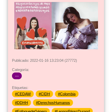
Publicado: 2022-01-16 13:23:04 (27772)
Categoría:
---
Etiquetas:
#CEDAW
#CIDH
#Colombia
#DDHH
#DerechosHumanos
#EnfoquedeGénero
#LeonorPérezDurand