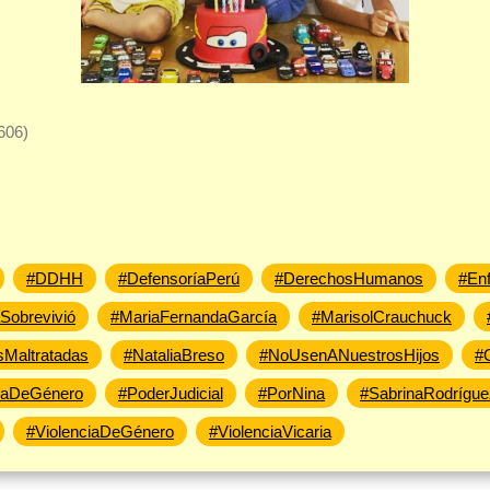
606)
#DDHH
#DefensoríaPerú
#DerechosHumanos
#En
obrevivió
#MariaFernandaGarcía
#MarisolCrauchuck
sMaltratadas
#NataliaBreso
#NoUsenANuestrosHijos
#
iaDeGénero
#PoderJudicial
#PorNina
#SabrinaRodrígue
#ViolenciaDeGénero
#ViolenciaVicaria