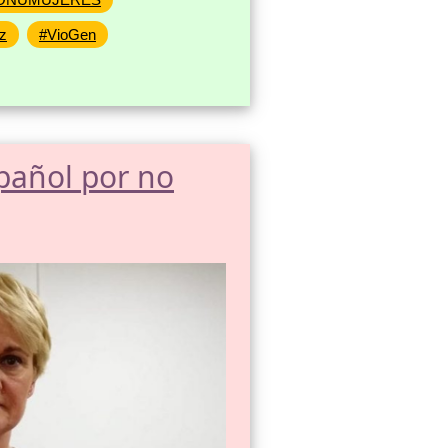
z
#VioGen
pañol por no