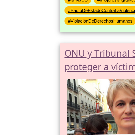
#PactoDeEstadoContraLaViolenc
#ViolaciónDeDerechosHumanos
ONU y Tribunal 
proteger a víctim