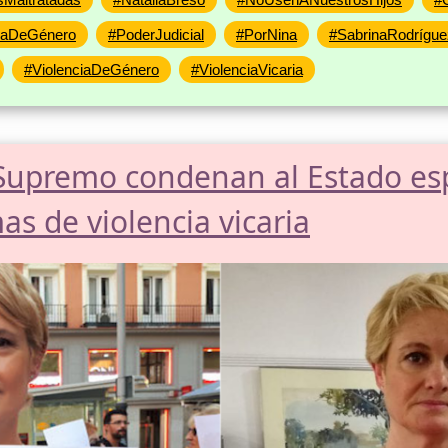
iaDeGénero
#PoderJudicial
#PorNina
#SabrinaRodrígue
#ViolenciaDeGénero
#ViolenciaVicaria
Supremo condenan al Estado es
as de violencia vicaria