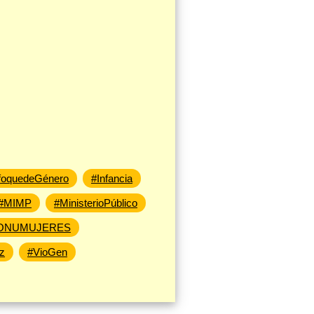
foquedeGénero
#Infancia
#MIMP
#MinisterioPúblico
ONUMUJERES
z
#VioGen