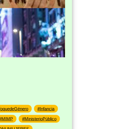
foquedeGénero
#Infancia
#MIMP
#MinisterioPúblico
ONUMUJERES