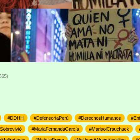
665)
#DDHH
#DefensoríaPerú
#DerechosHumanos
#En
obrevivió
#MariaFernandaGarcía
#MarisolCrauchuck
sMaltratadas
#NataliaBreso
#NoUsenANuestrosHijos
#