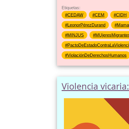
Etiquetas:
#CEDAW
#CEM
#CIDH
#LeonorPérezDurand
#MamaS
#MINJUS
#MUjeresMigrante
#PactoDeEstadoContraLaViolenc
#ViolaciónDeDerechosHumanos
Violencia vicari