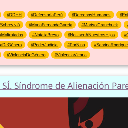
#DDHH
#DefensoríaPerú
#DerechosHumanos
#En
obrevivió
#MariaFernandaGarcía
#MarisolCrauchuck
sMaltratadas
#NataliaBreso
#NoUsenANuestrosHijos
#
iaDeGénero
#PoderJudicial
#PorNina
#SabrinaRodrígue
#ViolenciaDeGénero
#ViolenciaVicaria
a: SÍ. Síndrome de Alienación Par