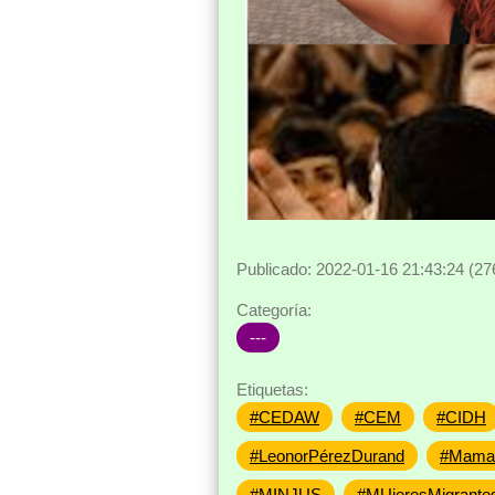
Publicado: 2022-01-16 21:43:24 (27
Categoría:
---
Etiquetas:
#CEDAW
#CEM
#CIDH
#LeonorPérezDurand
#MamaS
#MINJUS
#MUjeresMigrante