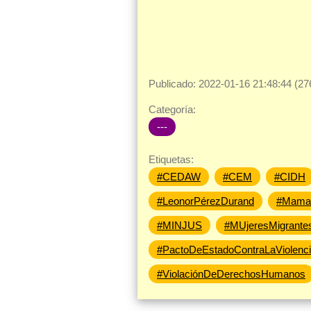
Publicado: 2022-01-16 21:48:44 (27
Categoría:
---
Etiquetas:
#CEDAW
#CEM
#CIDH
#LeonorPérezDurand
#MamaS
#MINJUS
#MUjeresMigrante
#PactoDeEstadoContraLaViolenc
#ViolaciónDeDerechosHumanos