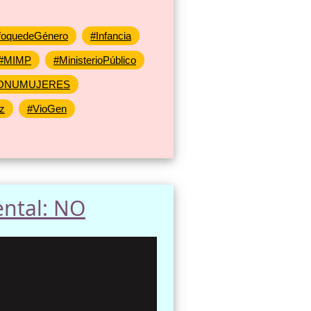
foquedeGénero
#Infancia
#MIMP
#MinisterioPúblico
ONUMUJERES
z
#VioGen
ental: NO