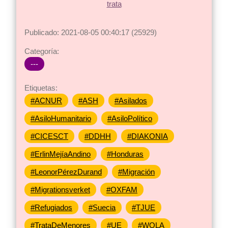
Publicado: 2021-08-05 00:40:17 (25929)
Categoría:
---
Etiquetas:
#ACNUR
#ASH
#Asilados
#AsiloHumanitario
#AsiloPolítico
#CICESCT
#DDHH
#DIAKONIA
#ErlinMejíaAndino
#Honduras
#LeonorPérezDurand
#Migración
#Migrationsverket
#OXFAM
#Refugiados
#Suecia
#TJUE
#TrataDeMenores
#UE
#WOLA