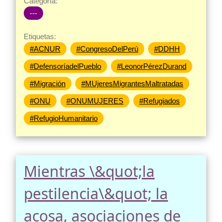
Categoría:
---
Etiquetas:
#ACNUR
#CongresoDelPerú
#DDHH
#DefensoríadelPueblo
#LeonorPérezDurand
#Migración
#MUjeresMigrantesMaltratadas
#ONU
#ONUMUJERES
#Refugiados
#RefugioHumanitario
Mientras \&quot;la
pestilencia\&quot; la
acosa, asociaciones de