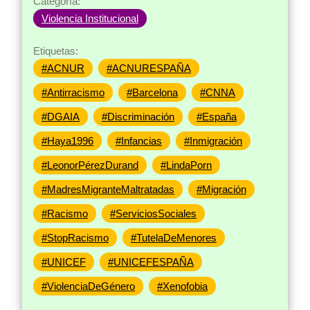
Categoría:
Violencia Institucional
Etiquetas:
#ACNUR
#ACNURESPAÑA
#Antirracismo
#Barcelona
#CNNA
#DGAIA
#Discriminación
#España
#Haya1996
#Infancias
#Inmigración
#LeonorPérezDurand
#LindaPorn
#MadresMigranteMaltratadas
#Migración
#Racismo
#ServiciosSociales
#StopRacismo
#TutelaDeMenores
#UNICEF
#UNICEFESPAÑA
#ViolenciaDeGénero
#Xenofobia