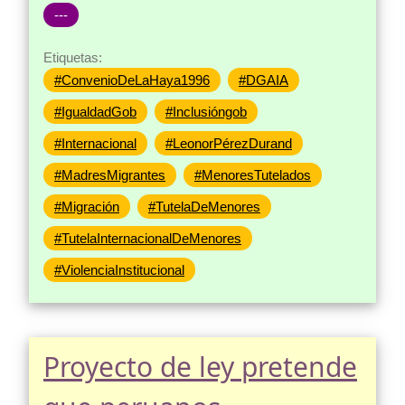
---
Etiquetas:
#ConvenioDeLaHaya1996
#DGAIA
#IgualdadGob
#Inclusióngob
#Internacional
#LeonorPérezDurand
#MadresMigrantes
#MenoresTutelados
#Migración
#TutelaDeMenores
#TutelaInternacionalDeMenores
#ViolenciaInstitucional
Proyecto de ley pretende