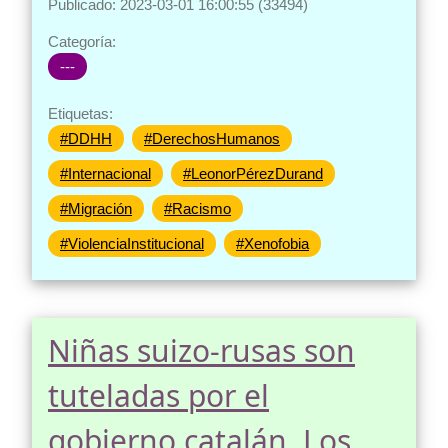
Publicado: 2023-03-01 16:00:55 (33494)
Categoría:
---
Etiquetas:
#DDHH
#DerechosHumanos
#Internacional
#LeonorPérezDurand
#Migración
#Racismo
#ViolenciaInstitucional
#Xenofobia
Niñas suizo-rusas son
tuteladas por el
gobierno catalán. Los