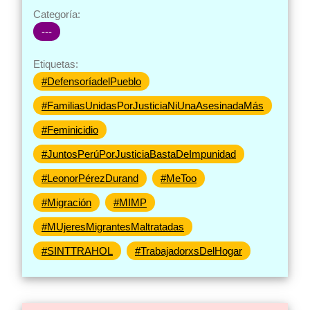
Categoría:
---
Etiquetas:
#DefensoríadelPueblo
#FamiliasUnidasPorJusticiaNiUnaAsesinadaMás
#Feminicidio
#JuntosPerúPorJusticiaBastaDeImpunidad
#LeonorPérezDurand
#MeToo
#Migración
#MIMP
#MUjeresMigrantesMaltratadas
#SINTTRAHOL
#TrabajadorxsDelHogar