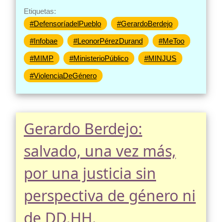
Etiquetas:
#DefensoríadelPueblo
#GerardoBerdejo
#Infobae
#LeonorPérezDurand
#MeToo
#MIMP
#MinisterioPúblico
#MINJUS
#ViolenciaDeGénero
Gerardo Berdejo:
salvado, una vez más,
por una justicia sin
perspectiva de género ni
de DD.HH.