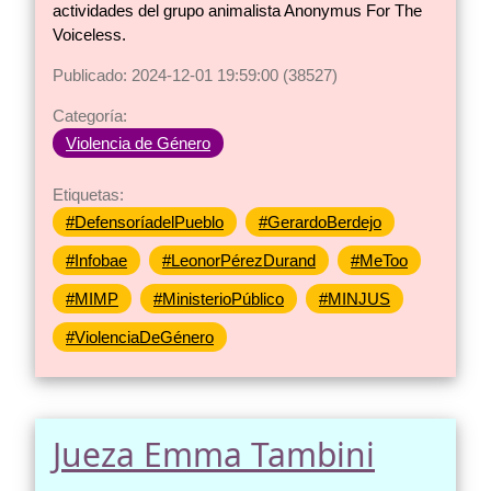
actividades del grupo animalista Anonymus For The
Voiceless.
Publicado: 2024-12-01 19:59:00 (38527)
Categoría:
Violencia de Género
Etiquetas:
#DefensoríadelPueblo
#GerardoBerdejo
#Infobae
#LeonorPérezDurand
#MeToo
#MIMP
#MinisterioPúblico
#MINJUS
#ViolenciaDeGénero
Jueza Emma Tambini