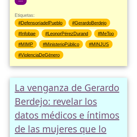
---
Etiquetas:
#DefensoríadelPueblo
#GerardoBerdejo
#Infobae
#LeonorPérezDurand
#MeToo
#MIMP
#MinisterioPúblico
#MINJUS
#ViolenciaDeGénero
La venganza de Gerardo
Berdejo: revelar los
datos médicos e íntimos
de las mujeres que lo