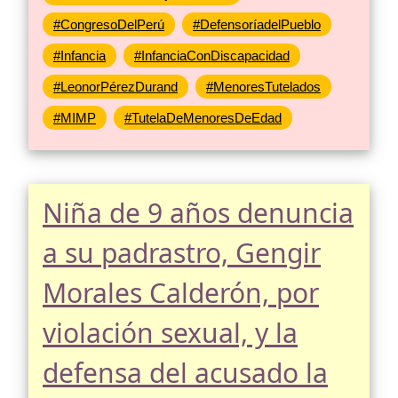
#CongresoDelPerú
#DefensoríadelPueblo
#Infancia
#InfanciaConDiscapacidad
#LeonorPérezDurand
#MenoresTutelados
#MIMP
#TutelaDeMenoresDeEdad
Niña de 9 años denuncia
a su padrastro, Gengir
Morales Calderón, por
violación sexual, y la
defensa del acusado la