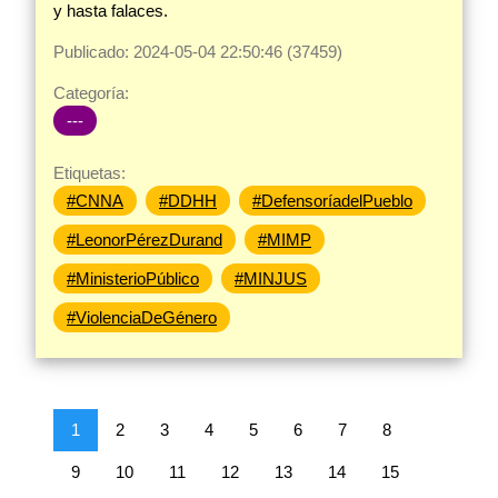
y hasta falaces.
Publicado: 2024-05-04 22:50:46 (37459)
Categoría:
---
Etiquetas:
#CNNA
#DDHH
#DefensoríadelPueblo
#LeonorPérezDurand
#MIMP
#MinisterioPúblico
#MINJUS
#ViolenciaDeGénero
1
2
3
4
5
6
7
8
9
10
11
12
13
14
15