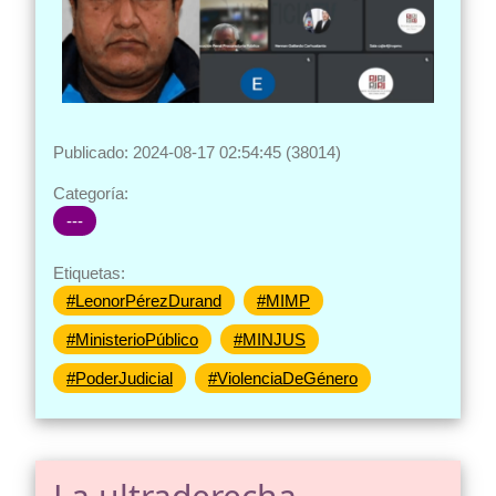
Publicado: 2024-08-17 02:54:45 (38014)
Categoría:
---
Etiquetas:
#LeonorPérezDurand
#MIMP
#MinisterioPúblico
#MINJUS
#PoderJudicial
#ViolenciaDeGénero