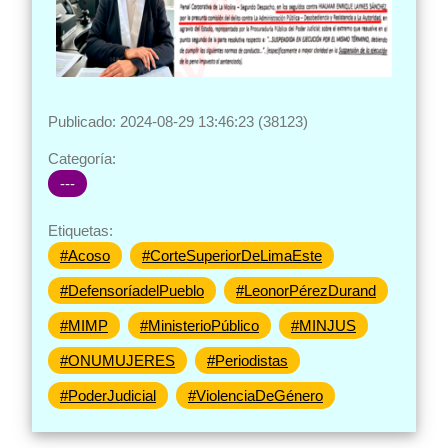
Publicado: 2024-08-29 13:46:23 (38123)
Categoría:
---
Etiquetas:
#Acoso
#CorteSuperiorDeLimaEste
#DefensoríadelPueblo
#LeonorPérezDurand
#MIMP
#MinisterioPúblico
#MINJUS
#ONUMUJERES
#Periodistas
#PoderJudicial
#ViolenciaDeGénero