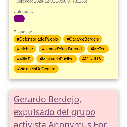
Publicado: 2024-12-01 20:56:07 (38266)
Categoría:
---
Etiquetas:
#DefensoríadelPueblo
#GerardoBerdejo
#Infobae
#LeonorPérezDurand
#MeToo
#MIMP
#MinisterioPúblico
#MINJUS
#ViolenciaDeGénero
Gerardo Berdejo,
expulsado del grupo
activista Anonymus For