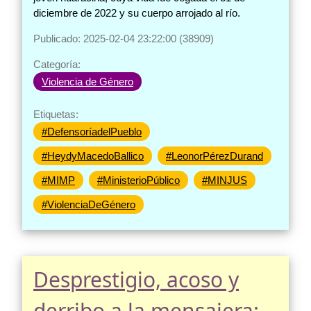
diciembre de 2022 y su cuerpo arrojado al río.
Publicado: 2025-02-04 23:22:00 (38909)
Categoría:
Violencia de Género
Etiquetas:
#DefensoríadelPueblo
#HeydyMacedoBallico
#LeonorPérezDurand
#MIMP
#MinisterioPúblico
#MINJUS
#ViolenciaDeGénero
Desprestigio, acoso y
derribo a la mensajera: