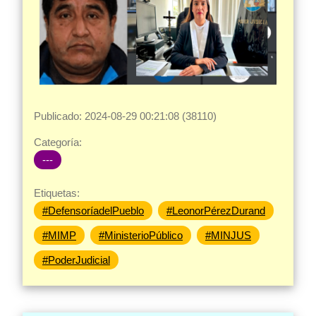
Publicado: 2024-08-29 00:21:08 (38110)
Categoría:
---
Etiquetas:
#DefensoríadelPueblo
#LeonorPérezDurand
#MIMP
#MinisterioPúblico
#MINJUS
#PoderJudicial