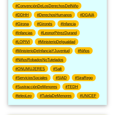
#ConvenciónDeLosDerechosDelNiño
#DDHH
#DerechosHumanos
#DGAIA
#Girona
#Gironés
#Infancia
#Infancias
#LeonorPérezDurand
#LOPIVI
#MinisterioDeIgualdad
#MinisterioDeInfanciaYJuventud
#Niños
#NiñosRobadosNoTutelados
#ONUMUJERES
#Salt
#ServiciosSociales
#SIAD
#SiraRego
#SustracciónDeMenores
#TEDH
#teleoLeo
#TutelaDeMenores
#UNICEF