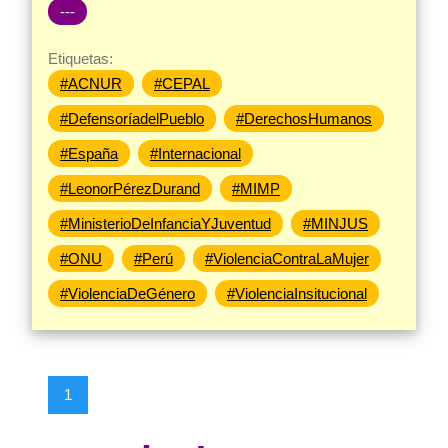
---
Etiquetas:
#ACNUR
#CEPAL
#DefensoríadelPueblo
#DerechosHumanos
#España
#Internacional
#LeonorPérezDurand
#MIMP
#MinisterioDeInfanciaYJuventud
#MINJUS
#ONU
#Perú
#ViolenciaContraLaMujer
#ViolenciaDeGénero
#ViolenciaInsitucional
1