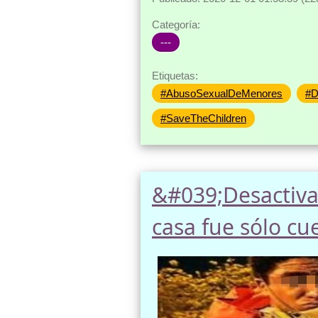
Categoría:
---
Etiquetas:
#AbusoSexualDeMenores
#D
#SaveTheChildren
&#039;Desactiva
casa fue sólo cu