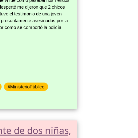
ue vi fue como pasaban los heridos
esperté me dijeron que 2 chicos
tuvo el testimonio de una joven
on presuntamente asesinados por la
por como se comportó la policía
#MinisterioPúblico
te de dos niñas,