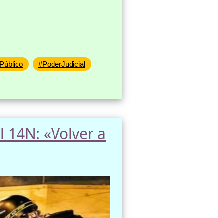
oPúblico
#PoderJudicial
 14N: «Volver a