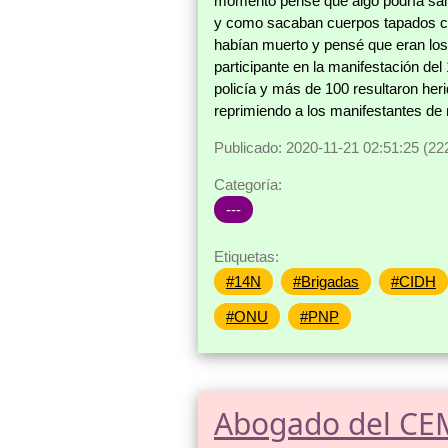
momento pensé que algo podría sali
y como sacaban cuerpos tapados con
habían muerto y pensé que eran los 
participante en la manifestación del
policía y más de 100 resultaron heri
reprimiendo a los manifestantes de 
Publicado: 2020-11-21 02:51:25 (22
Categoría:
---
Etiquetas:
#14N
#Brigadas
#CIDH
#ONU
#PNP
Abogado del CEM