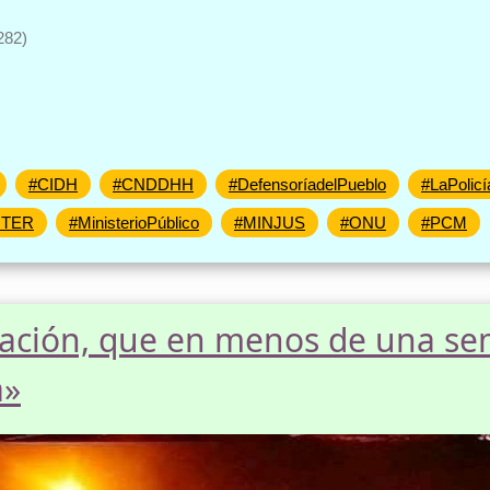
282)
#CIDH
#CNDDHH
#DefensoríadelPueblo
#LaPolic
NTER
#MinisterioPúblico
#MINJUS
#ONU
#PCM
ación, que en menos de una se
a»