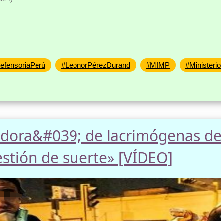
efensoriaPerú
#LeonorPérezDurand
#MIMP
#Ministeri
dora&#039; de lacrimógenas del
estión de suerte» [VÍDEO]