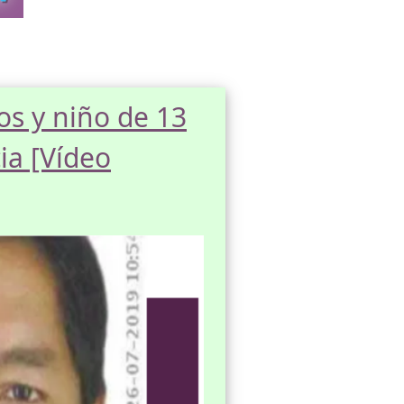
os y niño de 13
ia [Vídeo