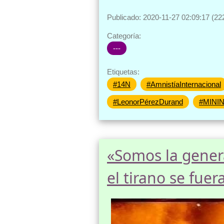
Publicado: 2020-11-27 02:09:17 (22
Categoría:
---
Etiquetas:
#14N
#AmnistíaInternacional
#LeonorPérezDurand
#MINI
«Somos la gener
el tirano se fuer