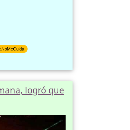
íaNoMeCuida
mana, logró que