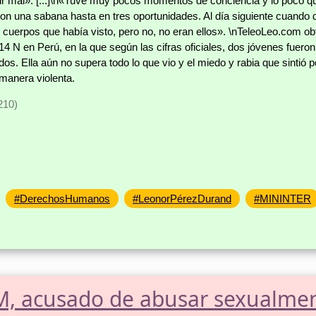
r mal». [...]\n«Tuve muy pocos momentos de conciencia y lo poco q
 una sabana hasta en tres oportunidades. Al día siguiente cuando d
cuerpos que había visto, pero no, no eran ellos». \nTeleoLeo.com ob
 14 N en Perú, en la que según las cifras oficiales, dos jóvenes fuer
dos. Ella aún no supera todo lo que vio y el miedo y rabia que sintió 
manera violenta.
210)
#DerechosHumanos
#LeonorPérezDurand
#MININTER
, acusado de abusar sexualmen