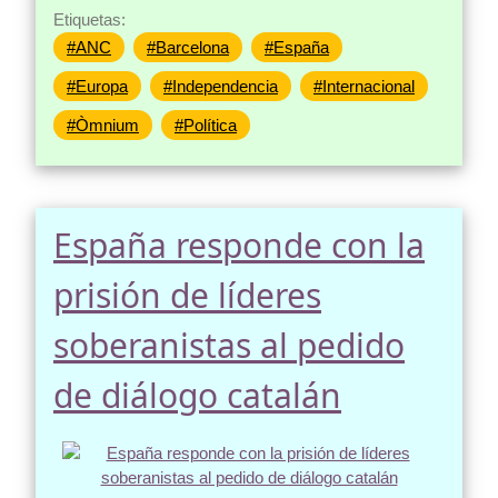
Etiquetas:
#ANC
#Barcelona
#España
#Europa
#Independencia
#Internacional
#Òmnium
#Política
España responde con la
prisión de líderes
soberanistas al pedido
de diálogo catalán