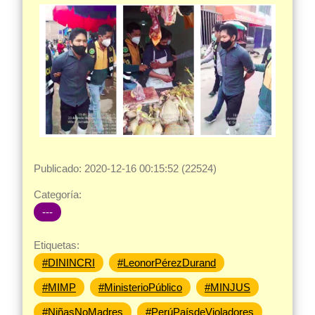
Publicado: 2020-12-16 00:15:52 (22524)
Categoría:
---
Etiquetas:
#DININCRI
#LeonorPérezDurand
#MIMP
#MinisterioPúblico
#MINJUS
#NiñasNoMadres
#PerúPaísdeVioladores