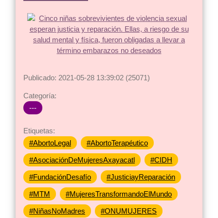
Publicado: 2021-05-28 13:39:02 (25071)
Categoría:
---
Etiquetas:
#AbortoLegal
#AbortoTerapéutico
#AsociaciónDeMujeresAxayacatl
#CIDH
#FundaciónDesafío
#JusticiayReparación
#MTM
#MujeresTransformandoElMundo
#NiñasNoMadres
#ONUMUJERES