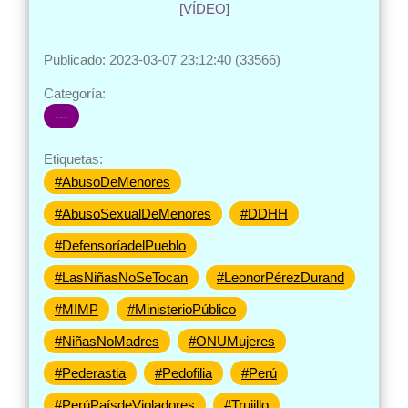
Publicado: 2023-03-07 23:12:40 (33566)
Categoría:
---
Etiquetas:
#AbusoDeMenores
#AbusoSexualDeMenores
#DDHH
#DefensoríadelPueblo
#LasNiñasNoSeTocan
#LeonorPérezDurand
#MIMP
#MinisterioPúblico
#NiñasNoMadres
#ONUMujeres
#Pederastia
#Pedofilia
#Perú
#PerúPaísdeVioladores
#Trujillo