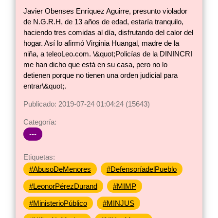
Javier Obenses Enríquez Aguirre, presunto violador
de N.G.R.H, de 13 años de edad, estaría tranquilo,
haciendo tres comidas al día, disfrutando del calor del
hogar. Así lo afirmó Virginia Huangal, madre de la
niña, a teleoLeo.com. \&quot;Policías de la DININCRI
me han dicho que está en su casa, pero no lo
detienen porque no tienen una orden judicial para
entrar\&quot;.
Publicado: 2019-07-24 01:04:24 (15643)
Categoría:
---
Etiquetas:
#AbusoDeMenores
#DefensoríadelPueblo
#LeonorPérezDurand
#MIMP
#MinisterioPúblico
#MINJUS