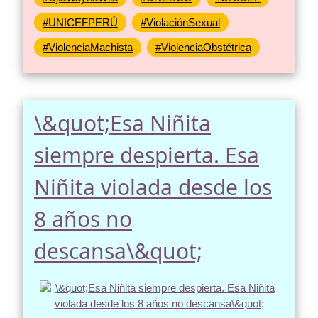
#UNICEFPERÚ
#ViolaciónSexual
#ViolenciaMachista
#ViolenciaObstétrica
\&quot;Esa Niñita
siempre despierta. Esa
Niñita violada desde los
8 años no
descansa\&quot;