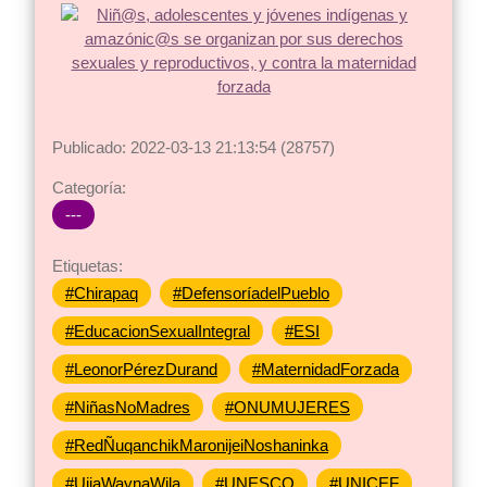
Publicado: 2022-03-13 21:13:54 (28757)
Categoría:
---
Etiquetas:
#Chirapaq
#DefensoríadelPueblo
#EducacionSexualIntegral
#ESI
#LeonorPérezDurand
#MaternidadForzada
#NiñasNoMadres
#ONUMUJERES
#RedÑuqanchikMaronijeiNoshaninka
#UjiaWaynaWila
#UNESCO
#UNICEF