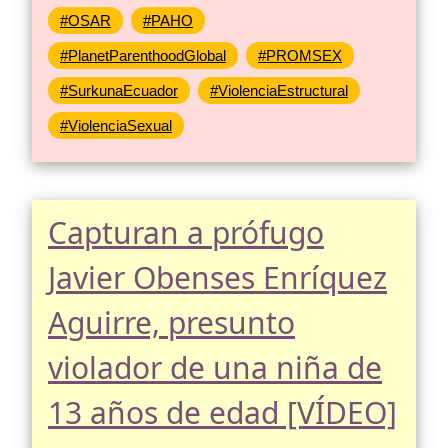
#OSAR
#PAHO
#PlanetParenthoodGlobal
#PROMSEX
#SurkunaEcuador
#ViolenciaEstructural
#ViolenciaSexual
Capturan a prófugo
Javier Obenses Enríquez
Aguirre, presunto
violador de una niña de
13 años de edad [VÍDEO]