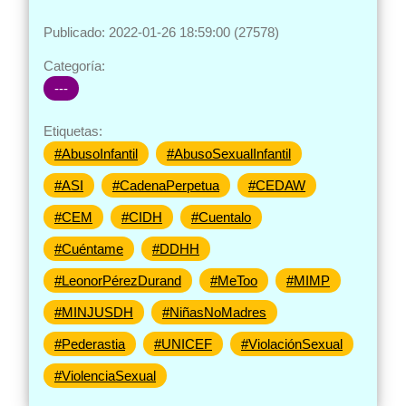
Publicado: 2022-01-26 18:59:00 (27578)
Categoría:
---
Etiquetas:
#AbusoInfantil
#AbusoSexualInfantil
#ASI
#CadenaPerpetua
#CEDAW
#CEM
#CIDH
#Cuentalo
#Cuéntame
#DDHH
#LeonorPérezDurand
#MeToo
#MIMP
#MINJUSDH
#NiñasNoMadres
#Pederastia
#UNICEF
#ViolaciónSexual
#ViolenciaSexual