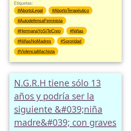
Etiquetas:
#AbortoLegal
#AbortoTerapéutico
#AutodefensaFeminista
#HermanaYoSíTeCreo
#Niñas
#NiñasNoMadres
#Sororidad
#ViolenciaMachista
N.G.R.H tiene sólo 13
años y podría ser la
siguiente &#039;niña
madre&#039; con graves