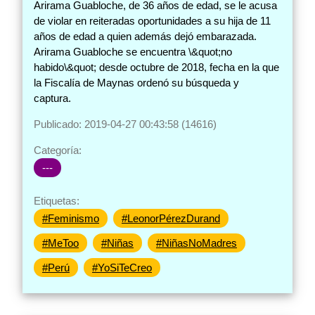
Arirama Guabloche, de 36 años de edad, se le acusa
de violar en reiteradas oportunidades a su hija de 11
años de edad a quien además dejó embarazada.
Arirama Guabloche se encuentra \&quot;no
habido\&quot; desde octubre de 2018, fecha en la que
la Fiscalía de Maynas ordenó su búsqueda y
captura.
Publicado: 2019-04-27 00:43:58 (14616)
Categoría:
---
Etiquetas:
#Feminismo
#LeonorPérezDurand
#MeToo
#Niñas
#NiñasNoMadres
#Perú
#YoSiTeCreo