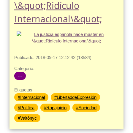
\&quot;Ridículo
Internacional\&quot;
Publicado: 2018-09-17 12:12:42 (13584)
Categoría:
---
Etiquetas:
#Internacional
#LibertaddeExpresión
#Política
#Rapajuicio
#Sociedad
#Valtònyc