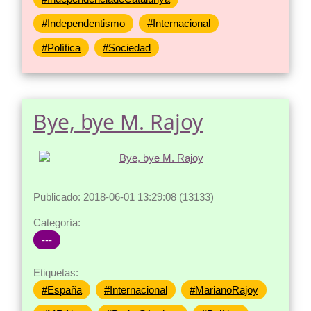
#Independentismo
#Internacional
#Política
#Sociedad
Bye, bye M. Rajoy
Publicado: 2018-06-01 13:29:08 (13133)
Categoría:
---
Etiquetas:
#España
#Internacional
#MarianoRajoy