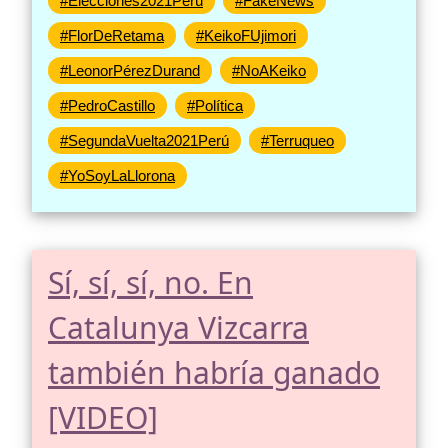
#Elecciones2021Perú
#FakeNews
#FlorDeRetama
#KeikoFUjimori
#LeonorPérezDurand
#NoAKeiko
#PedroCastillo
#Política
#SegundaVuelta2021Perú
#Terruqueo
#YoSoyLaLlorona
Sí, sí, sí, no. En
Catalunya Vizcarra
también habría ganado
[VIDEO]