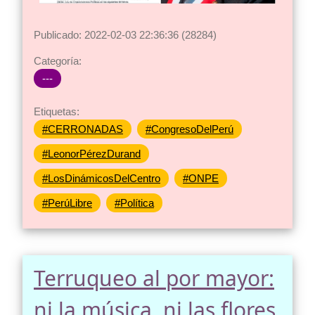
Publicado: 2022-02-03 22:36:36 (28284)
Categoría:
---
Etiquetas:
#CERRONADAS
#CongresoDelPerú
#LeonorPérezDurand
#LosDinámicosDelCentro
#ONPE
#PerúLibre
#Política
Terruqueo al por mayor:
ni la música, ni las flores