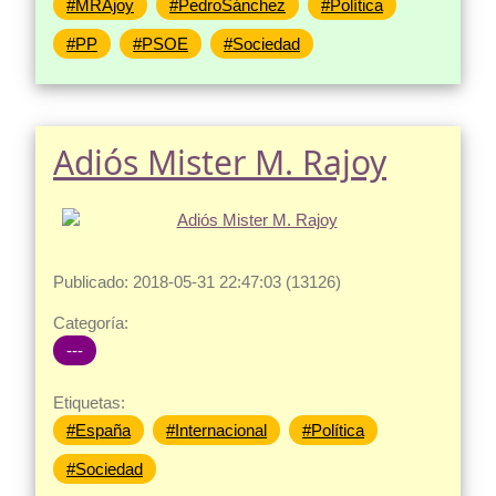
#MRAjoy
#PedroSánchez
#Política
#PP
#PSOE
#Sociedad
Adiós Mister M. Rajoy
Publicado: 2018-05-31 22:47:03 (13126)
Categoría:
---
Etiquetas:
#España
#Internacional
#Política
#Sociedad