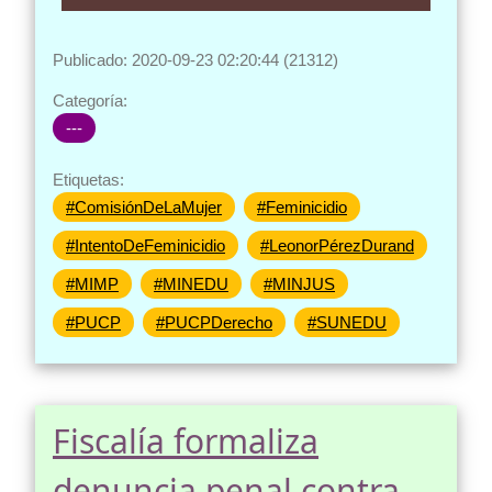
Publicado: 2020-09-23 02:20:44 (21312)
Categoría:
---
Etiquetas:
#ComisiónDeLaMujer
#Feminicidio
#IntentoDeFeminicidio
#LeonorPérezDurand
#MIMP
#MINEDU
#MINJUS
#PUCP
#PUCPDerecho
#SUNEDU
Fiscalía formaliza
denuncia penal contra