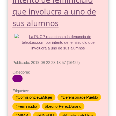
que involucra a uno de
sus alumnos
Publicado: 2019-09-22 23:18:57 (16422)
Categoría:
---
Etiquetas:
#ComisiónDeLaMujer
#DefensoríadelPueblo
#Feminicidio
#LeonorPérezDurand
#MIMP
#MINEDU
#MinisterioPúblico