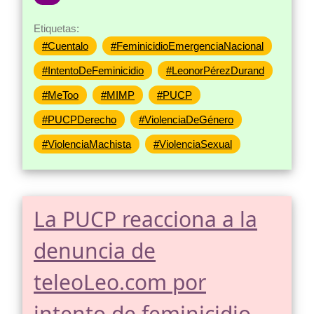
Etiquetas:
#Cuentalo
#FeminicidioEmergenciaNacional
#IntentoDeFeminicidio
#LeonorPérezDurand
#MeToo
#MIMP
#PUCP
#PUCPDerecho
#ViolenciaDeGénero
#ViolenciaMachista
#ViolenciaSexual
La PUCP reacciona a la
denuncia de
teleoLeo.com por
intento de feminicidio