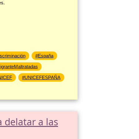
es.
scriminación
#España
granteMaltratadas
NICEF
#UNICEFESPAÑA
 delatar a las