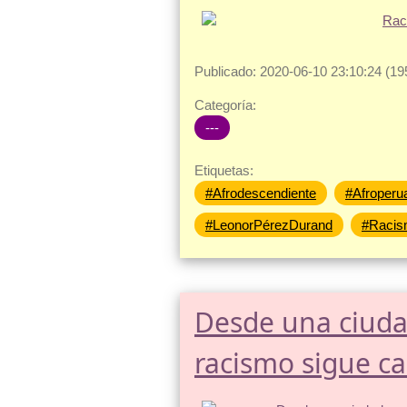
Publicado: 2020-06-10 23:10:24 (19
Categoría:
---
Etiquetas:
#Afrodescendiente
#Afroperu
#LeonorPérezDurand
#Raci
Desde una ciuda
racismo sigue c