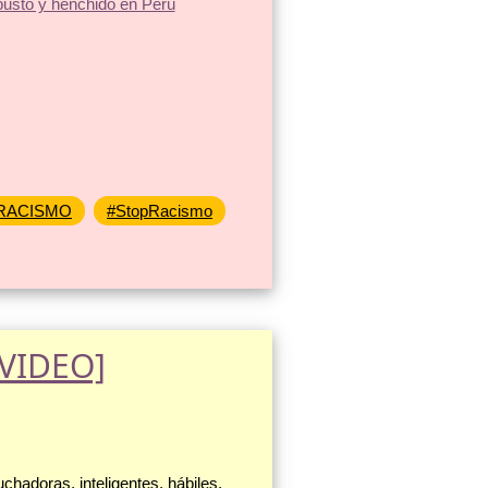
RACISMO
#StopRacismo
[VIDEO]
hadoras, inteligentes, hábiles,