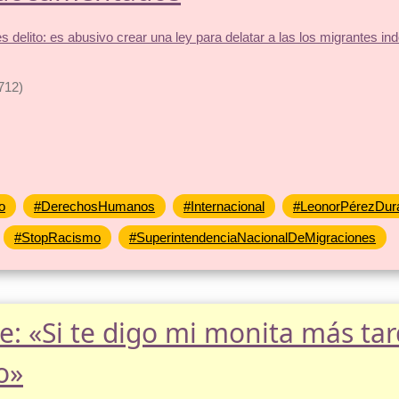
712)
o
#DerechosHumanos
#Internacional
#LeonorPérezDur
#StopRacismo
#SuperintendenciaNacionalDeMigraciones
: «Si te digo mi monita más tar
o»