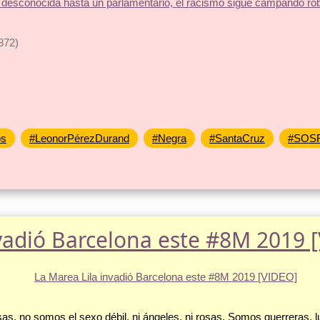
872)
os
#LeonorPérezDurand
#Negra
#SantaCruz
#SOS
nvadió Barcelona este #8M 2019 
, no somos el sexo débil, ni ángeles, ni rosas. Somos guerreras, luc