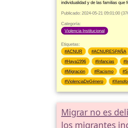
individualidad y de las familias q
Publicado: 2024-05-21 09:01:00 (37
Categoría:
Violencia Institucional
Etiquetas:
#ACNUR
#ACNURESPAÑA
#Haya1996
#Infancias
#I
#Migración
#Racismo
#S
#ViolenciaDeGénero
#Xenofo
Migrar no es deli
los migrantes 