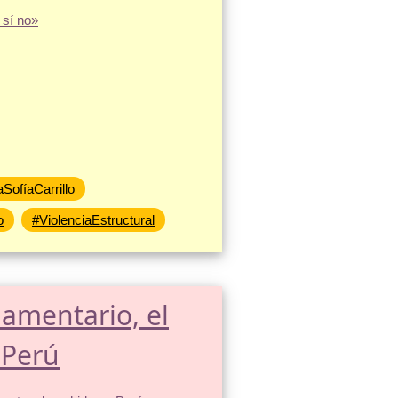
SofíaCarrillo
o
#ViolenciaEstructural
amentario, el
 Perú