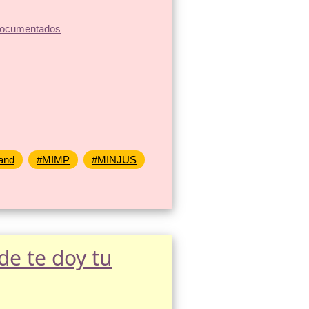
and
#MIMP
#MINJUS
de te doy tu