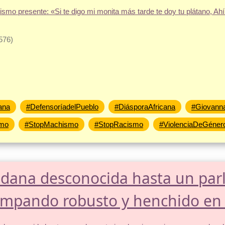
576)
ana
#DefensoríadelPueblo
#DiásporaAfricana
#Giovanna
smo
#StopMachismo
#StopRacismo
#ViolenciaDeGéner
dana desconocida hasta un parl
ampando robusto y henchido en