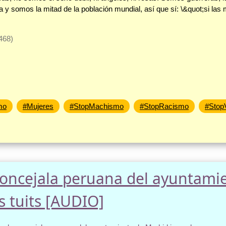
 y somos la mitad de la población mundial, así que sí: \&quot;si las
468)
mo
#Mujeres
#StopMachismo
#StopRacismo
#Stop
oncejala peruana del ayuntami
s tuits [AUDIO]