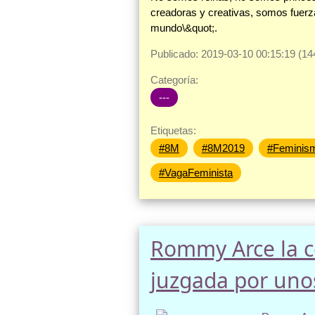
creadoras y creativas, somos fuerza
mundo\&quot;.
Publicado: 2019-03-10 00:15:19 (14
Categoría:
---
Etiquetas:
#8M
#8M2019
#Feminis
#VagaFeminista
Rommy Arce la c
juzgada por uno