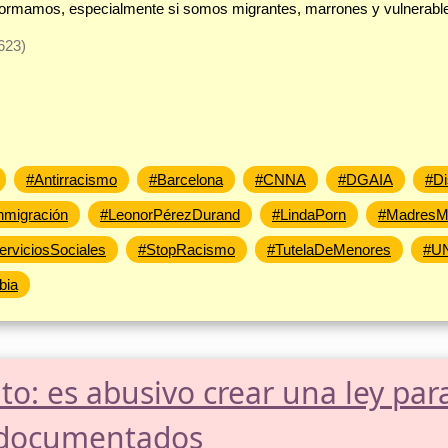
ue formamos, especialmente si somos migrantes, marrones y vulnerabl
623)
#Antirracismo
#Barcelona
#CNNA
#DGAIA
#Di
nmigración
#LeonorPérezDurand
#LindaPorn
#MadresMi
erviciosSociales
#StopRacismo
#TutelaDeMenores
#U
bia
to: es abusivo crear una ley para
indocumentados