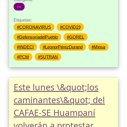
---
Etiquetas:
#CORONAVIRUS
#COVID19
#DefensoríadelPueblo
#GOREL
#INDECI
#LeonorPérezDurand
#Minsa
#PCM
#SUTRAN
Este lunes \&quot;los
caminantes\&quot; del
CAFAE-SE Huampaní
volverán a protestar