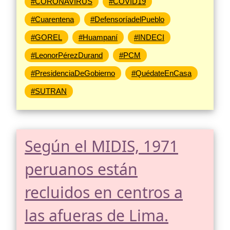
#CORONAVIRUS
#COVID19
#Cuarentena
#DefensoríadelPueblo
#GOREL
#Huampaní
#INDECI
#LeonorPérezDurand
#PCM
#PresidenciaDeGobierno
#QuédateEnCasa
#SUTRAN
Según el MIDIS, 1971
peruanos están
recluidos en centros a
las afueras de Lima.