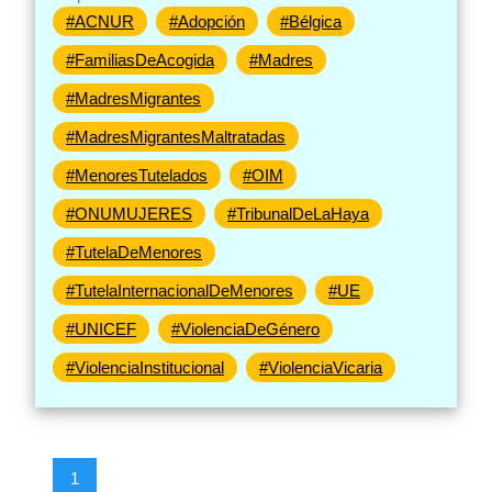
#ACNUR
#Adopción
#Bélgica
#FamiliasDeAcogida
#Madres
#MadresMigrantes
#MadresMigrantesMaltratadas
#MenoresTutelados
#OIM
#ONUMUJERES
#TribunalDeLaHaya
#TutelaDeMenores
#TutelaInternacionalDeMenores
#UE
#UNICEF
#ViolenciaDeGénero
#ViolenciaInstitucional
#ViolenciaVicaria
1