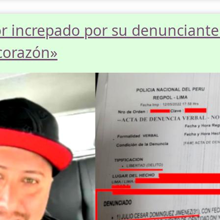
r increpado por su denunciante 
corazón»