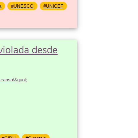
a
#UNESCO
#UNICEF
 violada desde