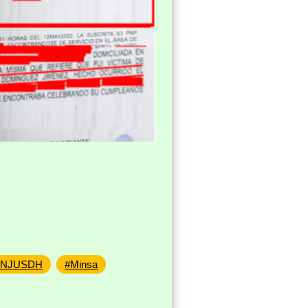
INJUSDH
#Minsa