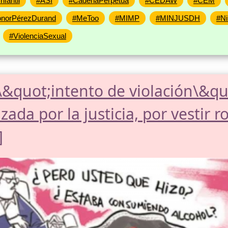
fantil
#ASI
#CadenaPerpetua
#CEDAW
#CEM
onorPérezDurand
#MeToo
#MIMP
#MINJUSDH
#N
#ViolenciaSexual
&quot;intento de violación\&quo
izada por la justicia, por vestir r
]