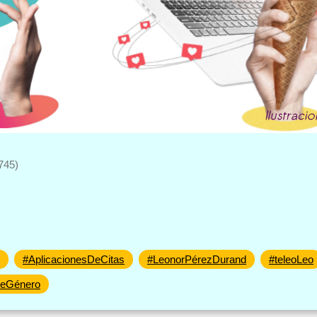
745)
#AplicacionesDeCitas
#LeonorPérezDurand
#teleoLeo
DeGénero