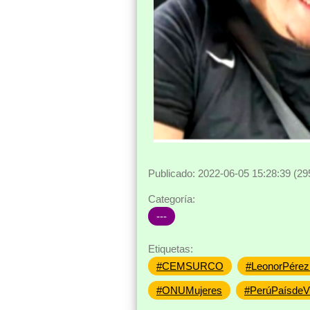
Publicado: 2022-06-05 15:28:39 (29
Categoría:
---
Etiquetas:
#CEMSURCO
#LeonorPére
#ONUMujeres
#PerúPaísdeV