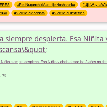
ERES
#RedÑuqanchikMaronijeiNoshaninka
#UjiaWaynaWil
xual
#ViolenciaMachista
#ViolenciaObstétrica
a siempre despierta. Esa Niñita
escansa\&quot;
578)