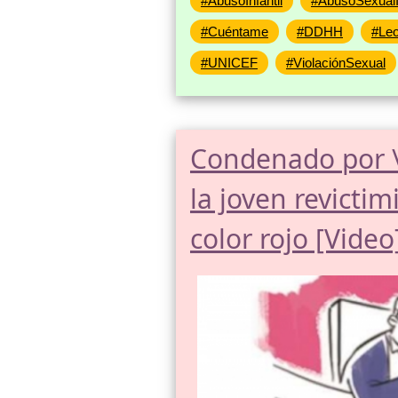
#AbusoInfantil
#AbusoSexualIn
#Cuéntame
#DDHH
#Le
#UNICEF
#ViolaciónSexual
Condenado por \
la joven revictim
color rojo [Video