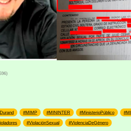
596)
zDurand
#MIMP
#MININTER
#MinisterioPúblico
#M
ioladores
#ViolaciónSexual
#ViolenciaDeGénero