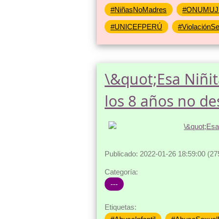
#NiñasNoMadres
#ONUMUJ
#UNICEFPERÚ
#ViolaciónSe
\&quot;Esa Niñit
los 8 años no d
Publicado: 2022-01-26 18:59:00 (27
Categoría:
---
Etiquetas: