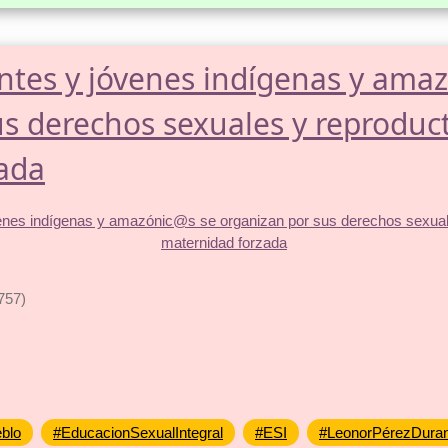
ntes y jóvenes indígenas y ama
s derechos sexuales y reproducti
ada
757)
blo
#EducacionSexualIntegral
#ESI
#LeonorPérezDura