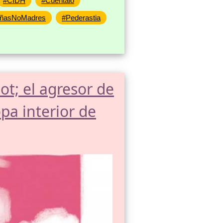
#CIDH
#Cuentalo
iñasNoMadres
#Pederastia
t; el agresor de
opa interior de