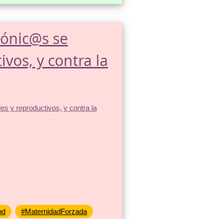
zónic@s se
vos, y contra la
nd
#MaternidadForzada