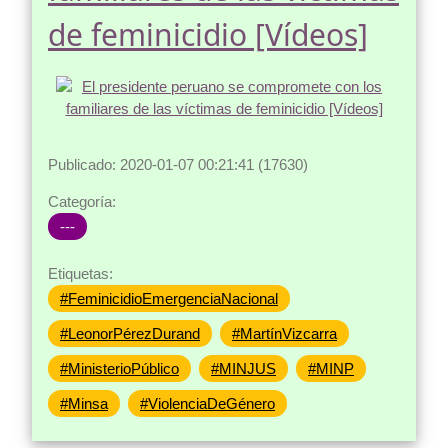
de feminicidio [Vídeos]
Publicado: 2020-01-07 00:21:41 (17630)
Categoría:
---
Etiquetas:
#FeminicidioEmergenciaNacional
#LeonorPérezDurand
#MartínVizcarra
#MinisterioPúblico
#MINJUS
#MINP
#Minsa
#ViolenciaDeGénero