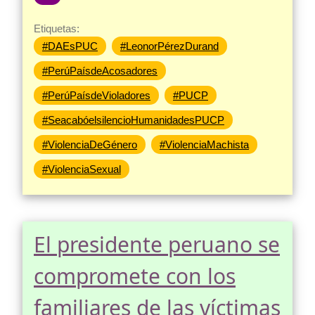
Etiquetas:
#DAEsPUC
#LeonorPérezDurand
#PerúPaísdeAcosadores
#PerúPaísdeVioladores
#PUCP
#SeacabóelsilencioHumanidadesPUCP
#ViolenciaDeGénero
#ViolenciaMachista
#ViolenciaSexual
El presidente peruano se
compromete con los
familiares de las víctimas