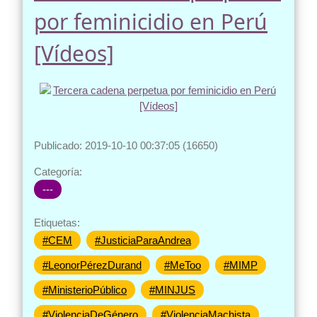
por feminicidio en Perú
[Vídeos]
Publicado: 2019-10-10 00:37:05 (16650)
Categoría:
---
Etiquetas:
#CEM
#JusticiaParaAndrea
#LeonorPérezDurand
#MeToo
#MIMP
#MinisterioPúblico
#MINJUS
#ViolenciaDeGénero
#ViolenciaMachista