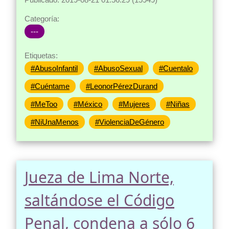
Categoría:
---
Etiquetas:
#AbusoInfantil
#AbusoSexual
#Cuentalo
#Cuéntame
#LeonorPérezDurand
#MeToo
#México
#Mujeres
#Niñas
#NiUnaMenos
#ViolenciaDeGénero
Jueza de Lima Norte,
saltándose el Código
Penal, condena a sólo 6