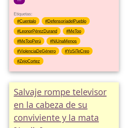
---
Etiquetas:
#Cuentalo
#DefensoríadelPueblo
#LeonorPérezDurand
#MeToo
#MeTooPerú
#NiUnaMenos
#ViolenciaDeGénero
#YoSiTeCreo
#ZejoCortez
Salvaje rompe televisor
en la cabeza de su
conviviente y la mata