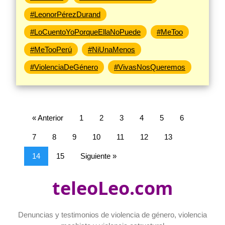
#LeonorPérezDurand
#LoCuentoYoPorqueEllaNoPuede
#MeToo
#MeTooPerú
#NiUnaMenos
#ViolenciaDeGénero
#VivasNosQueremos
« Anterior
1
2
3
4
5
6
7
8
9
10
11
12
13
14
15
Siguiente »
teleoLeo.com
Denuncias y testimonios de violencia de género, violencia