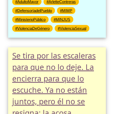
#AdultoMayor
#ArletteContreras
#DefensoríadelPueblo
#MIMP
#MinisterioPúblico
#MINJUS
#ViolenciaDeGénero
#ViolenciaSexual
Se tira por las escaleras
para que no lo deje. La
encierra para que lo
escuche. Ya no están
juntos, pero él no se
resigna: la acosa