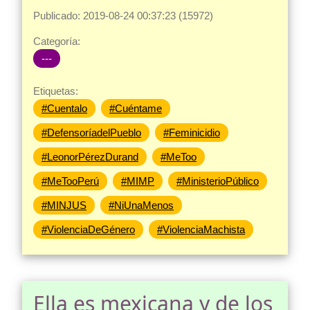
Publicado: 2019-08-24 00:37:23 (15972)
Categoría:
---
Etiquetas:
#Cuentalo
#Cuéntame
#DefensoríadelPueblo
#Feminicidio
#LeonorPérezDurand
#MeToo
#MeTooPerú
#MIMP
#MinisterioPúblico
#MINJUS
#NiUnaMenos
#ViolenciaDeGénero
#ViolenciaMachista
Ella es mexicana y de los