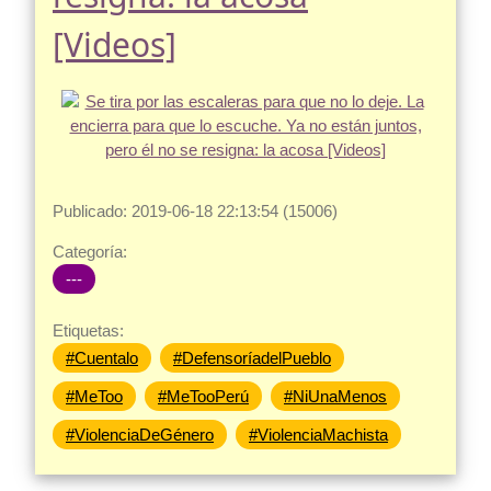
[Videos]
Publicado: 2019-06-18 22:13:54 (15006)
Categoría:
---
Etiquetas:
#Cuentalo
#DefensoríadelPueblo
#MeToo
#MeTooPerú
#NiUnaMenos
#ViolenciaDeGénero
#ViolenciaMachista