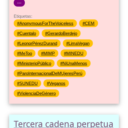
---
Etiquetas:
#AnonymousForTheVoiceless
#CEM
#Cuentalo
#GerardoBerdejo
#LeonorPérezDurand
#LimaVegan
#MeToo
#MIMP
#MINEDU
#MinisterioPúblico
#NiUnaMenos
#ParoInternacionalDeMUjeresPerú
#SUNEDU
#Veganos
#ViolenciaDeGénero
Tercera cadena perpetua