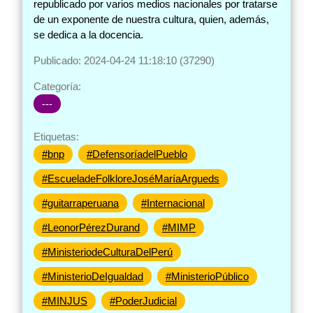
republicado por varios medios nacionales por tratarse
de un exponente de nuestra cultura, quien, además,
se dedica a la docencia.
Publicado: 2024-04-24 11:18:10 (37290)
Categoría:
---
Etiquetas:
#bnp
#DefensoríadelPueblo
#EscueladeFolkloreJoséMaríaArgueds
#guitarraperuana
#Internacional
#LeonorPérezDurand
#MIMP
#MinisteriodeCulturaDelPerú
#MinisterioDeIgualdad
#MinisterioPúblico
#MINJUS
#PoderJudicial