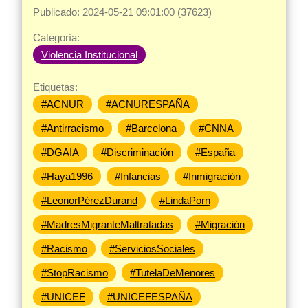
Publicado: 2024-05-21 09:01:00 (37623)
Categoría:
Violencia Institucional
Etiquetas:
#ACNUR
#ACNURESPAÑA
#Antirracismo
#Barcelona
#CNNA
#DGAIA
#Discriminación
#España
#Haya1996
#Infancias
#Inmigración
#LeonorPérezDurand
#LindaPorn
#MadresMigranteMaltratadas
#Migración
#Racismo
#ServiciosSociales
#StopRacismo
#TutelaDeMenores
#UNICEF
#UNICEFESPAÑA