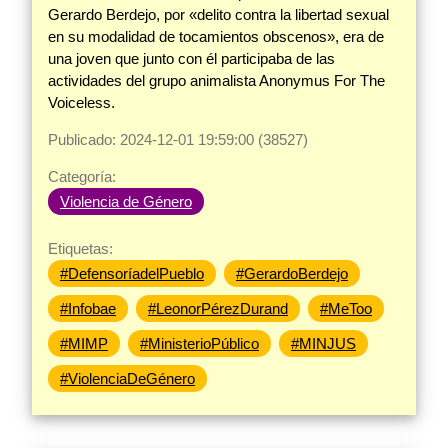
Gerardo Berdejo, por «delito contra la libertad sexual
en su modalidad de tocamientos obscenos», era de
una joven que junto con él participaba de las
actividades del grupo animalista Anonymus For The
Voiceless.
Publicado: 2024-12-01 19:59:00 (38527)
Categoría:
Violencia de Género
Etiquetas:
#DefensoríadelPueblo
#GerardoBerdejo
#Infobae
#LeonorPérezDurand
#MeToo
#MIMP
#MinisterioPúblico
#MINJUS
#ViolenciaDeGénero