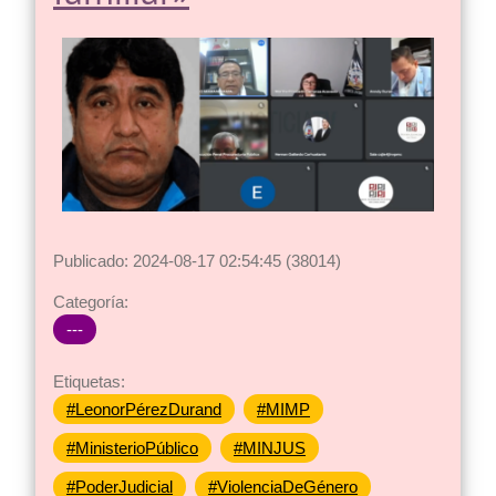
Publicado: 2024-08-17 02:54:45 (38014)
Categoría:
---
Etiquetas:
#LeonorPérezDurand
#MIMP
#MinisterioPúblico
#MINJUS
#PoderJudicial
#ViolenciaDeGénero