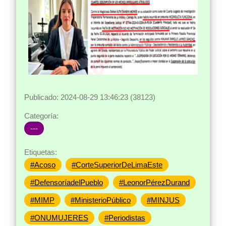
Publicado: 2024-08-29 13:46:23 (38123)
Categoría:
---
Etiquetas:
#Acoso
#CorteSuperiorDeLimaEste
#DefensoríadelPueblo
#LeonorPérezDurand
#MIMP
#MinisterioPúblico
#MINJUS
#ONUMUJERES
#Periodistas