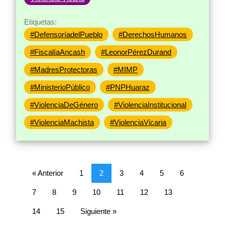
Etiquetas:
#DefensoríadelPueblo
#DerechosHumanos
#FiscalíaAncash
#LeonorPérezDurand
#MadresProtectoras
#MIMP
#MinisterioPúblico
#PNPHuaraz
#ViolenciaDeGénero
#ViolenciaInstitucional
#ViolenciaMachista
#ViolenciaVicaria
« Anterior
1
2
3
4
5
6
7
8
9
10
11
12
13
14
15
Siguiente »