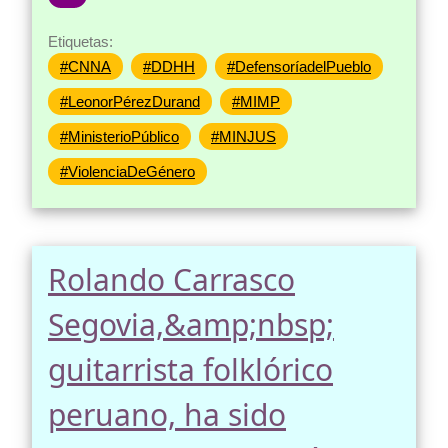
Etiquetas:
#CNNA
#DDHH
#DefensoríadelPueblo
#LeonorPérezDurand
#MIMP
#MinisterioPúblico
#MINJUS
#ViolenciaDeGénero
Rolando Carrasco
Segovia,&amp;nbsp;
guitarrista folklórico
peruano, ha sido