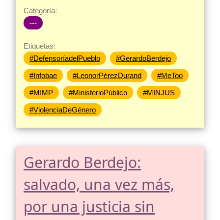
Categoría:
---
Etiquetas:
#DefensoríadelPueblo
#GerardoBerdejo
#Infobae
#LeonorPérezDurand
#MeToo
#MIMP
#MinisterioPúblico
#MINJUS
#ViolenciaDeGénero
Gerardo Berdejo:
salvado, una vez más,
por una justicia sin