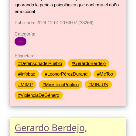
ignorando la pericia psicológica que confirma el daño
emocional
Publicado: 2024-12-01 20:56:07 (38266)
Categoría:
---
Etiquetas:
#DefensoríadelPueblo
#GerardoBerdejo
#Infobae
#LeonorPérezDurand
#MeToo
#MIMP
#MinisterioPúblico
#MINJUS
#ViolenciaDeGénero
Gerardo Berdejo,