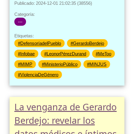
Publicado: 2024-12-01 21:02:35 (38556)
Categoría:
---
Etiquetas:
#DefensoríadelPueblo
#GerardoBerdejo
#Infobae
#LeonorPérezDurand
#MeToo
#MIMP
#MinisterioPúblico
#MINJUS
#ViolenciaDeGénero
La venganza de Gerardo
Berdejo: revelar los
datos médicos e íntimos