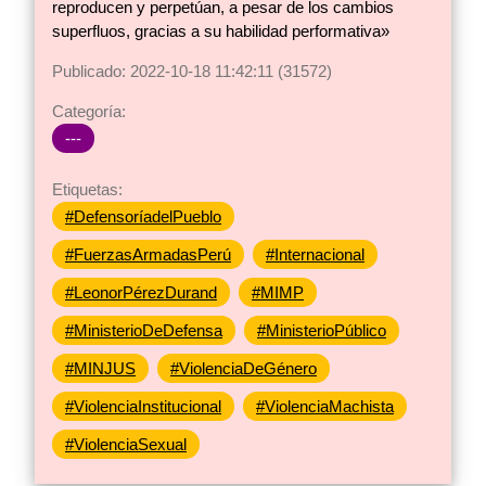
reproducen y perpetúan, a pesar de los cambios
superfluos, gracias a su habilidad performativa»
Publicado: 2022-10-18 11:42:11 (31572)
Categoría:
---
Etiquetas:
#DefensoríadelPueblo
#FuerzasArmadasPerú
#Internacional
#LeonorPérezDurand
#MIMP
#MinisterioDeDefensa
#MinisterioPúblico
#MINJUS
#ViolenciaDeGénero
#ViolenciaInstitucional
#ViolenciaMachista
#ViolenciaSexual