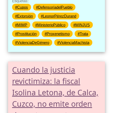
Etiquetas:
#Cupos
#DefensoríadelPueblo
#Extorsión
#LeonorPérezDurand
#MIMP
#MinisterioPúblico
#MINJUS
#Prostitución
#Proxenetismo
#Trata
#ViolenciaDeGénero
#ViolenciaMachista
Cuando la justicia
revictimiza: la fiscal
Isolina Letona, de Calca,
Cuzco, no emite orden