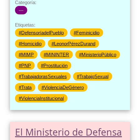
Categoría:
---
Etiquetas:
#DefensoríadelPueblo
#Feminicidio
#Homicidio
#LeonorPérezDurand
#MIMP
#MININTER
#MinisterioPúblico
#PNP
#Prostitución
#TrabajadorasSexuales
#TrabajoSexual
#Trata
#ViolenciaDeGénero
#ViolenciaInstitucional
El Ministerio de Defensa