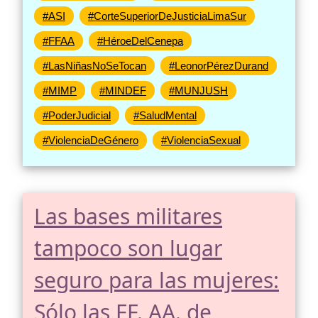
#ASI
#CorteSuperiorDeJusticiaLimaSur
#FFAA
#HéroeDelCenepa
#LasNiñasNoSeTocan
#LeonorPérezDurand
#MIMP
#MINDEF
#MUNJUSH
#PoderJudicial
#SaludMental
#ViolenciaDeGénero
#ViolenciaSexual
Las bases militares
tampoco son lugar
seguro para las mujeres:
Sólo las FF. AA. de