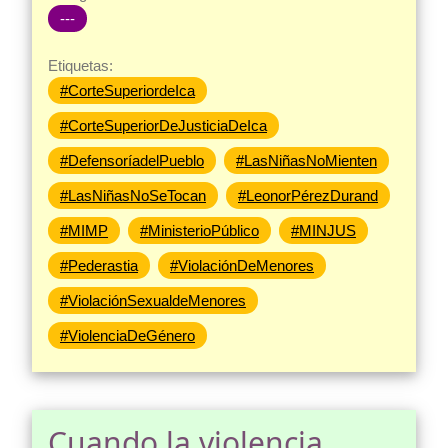
---
Etiquetas:
#CorteSuperiordeIca
#CorteSuperiorDeJusticiaDeIca
#DefensoríadelPueblo
#LasNiñasNoMienten
#LasNiñasNoSeTocan
#LeonorPérezDurand
#MIMP
#MinisterioPúblico
#MINJUS
#Pederastia
#ViolaciónDeMenores
#ViolaciónSexualdeMenores
#ViolenciaDeGénero
Cuando la violencia