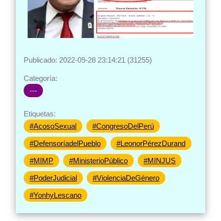
Publicado: 2022-09-28 23:14:21 (31255)
Categoría:
---
Etiquetas:
#AcosoSexual
#CongresoDelPerú
#DefensoríadelPueblo
#LeonorPérezDurand
#MIMP
#MinisterioPúblico
#MINJUS
#PoderJudicial
#ViolenciaDeGénero
#YonhyLescano