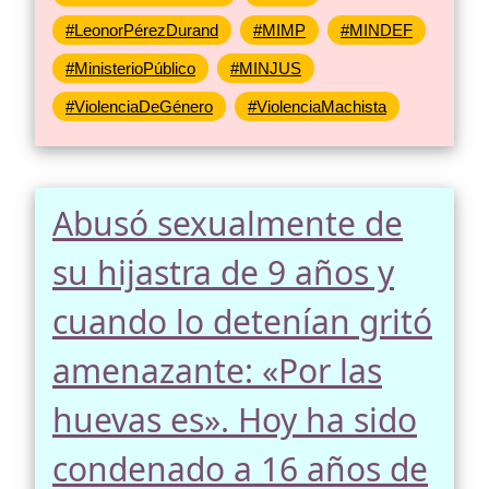
#LeonorPérezDurand
#MIMP
#MINDEF
#MinisterioPúblico
#MINJUS
#ViolenciaDeGénero
#ViolenciaMachista
Abusó sexualmente de
su hijastra de 9 años y
cuando lo detenían gritó
amenazante: «Por las
huevas es». Hoy ha sido
condenado a 16 años de