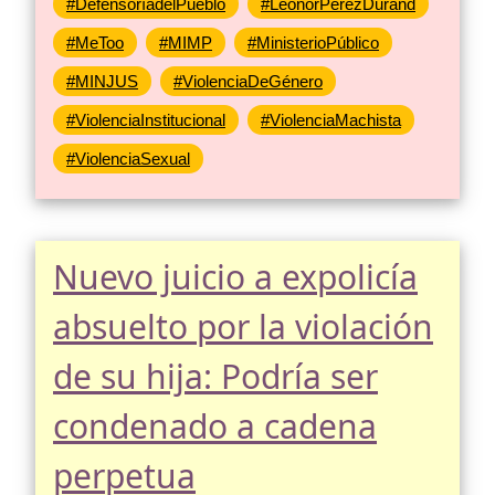
#DefensoríadelPueblo
#LeonorPérezDurand
#MeToo
#MIMP
#MinisterioPúblico
#MINJUS
#ViolenciaDeGénero
#ViolenciaInstitucional
#ViolenciaMachista
#ViolenciaSexual
Nuevo juicio a expolicía
absuelto por la violación
de su hija: Podría ser
condenado a cadena
perpetua