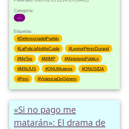
Categoría:
---
Etiquetas:
#DefensoríadelPueblo
#LaPolicíaNoMeCuida
#LeonorPérezDurand
#MeToo
#MIMP
#MinisterioPúblico
#MINJUS
#ONUMujeres
#ONUSIDA
#Perú
#ViolenciaDeGénero
«Si no pago me
matarán»: El drama de