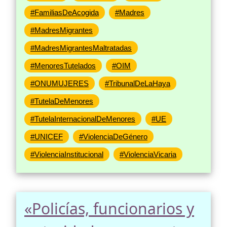
#FamiliasDeAcogida
#Madres
#MadresMigrantes
#MadresMigrantesMaltratadas
#MenoresTutelados
#OIM
#ONUMUJERES
#TribunalDeLaHaya
#TutelaDeMenores
#TutelaInternacionalDeMenores
#UE
#UNICEF
#ViolenciaDeGénero
#ViolenciaInstitucional
#ViolenciaVicaria
«Policías, funcionarios y