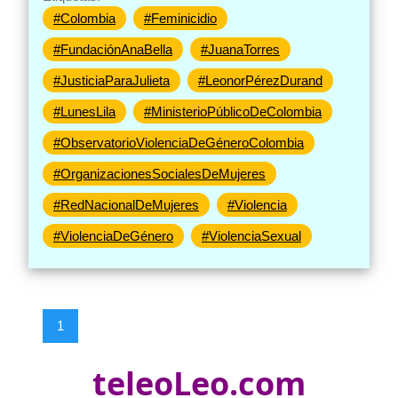
#Colombia
#Feminicidio
#FundaciónAnaBella
#JuanaTorres
#JusticiaParaJulieta
#LeonorPérezDurand
#LunesLila
#MinisterioPúblicoDeColombia
#ObservatorioViolenciaDeGéneroColombia
#OrganizacionesSocialesDeMujeres
#RedNacionalDeMujeres
#Violencia
#ViolenciaDeGénero
#ViolenciaSexual
1
teleoLeo.com