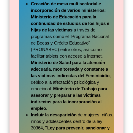
Creación de mesa multisectorial e
incorporación de varios ministerios
:
Ministerio de Educación
para la
continuidad de estudios de los hijos e
hijas de las víctimas
a través de
programas como el "Programa Nacional
de Becas y Crédito Educativo"
(PRONABEC) entre otros; así como
facilitar tablets con acceso a Internet.
Ministerio de Salud
para la atención
adecuada, monitoreada y constante a
las víctimas indirectas del Feminicidio
,
debido a la afectación psicológica y
emocional.
Ministerio de Trabajo
para
asesorar y preparar a las víctimas
indirectas para la incorporación al
empleo
.
Incluir la desaparición
de mujeres, niñas,
niños y adolescentes dentro de la ley
30364,
"Ley para prevenir, sancionar y