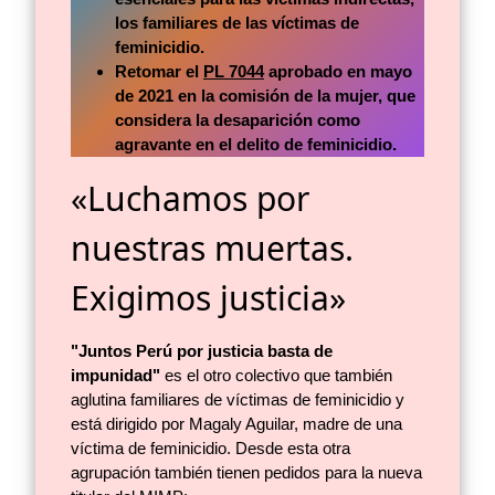
los familiares de las víctimas de
feminicidio.
Retomar el
PL 7044
aprobado en mayo
de 2021 en la comisión de la mujer, que
considera la desaparición como
agravante en el delito de feminicidio.
«Luchamos por
nuestras muertas.
Exigimos justicia»
"Juntos Perú por justicia basta de
impunidad"
es el otro colectivo que también
aglutina familiares de víctimas de feminicidio y
está dirigido por Magaly Aguilar, madre de una
víctima de feminicidio. Desde esta otra
agrupación también tienen pedidos para la nueva