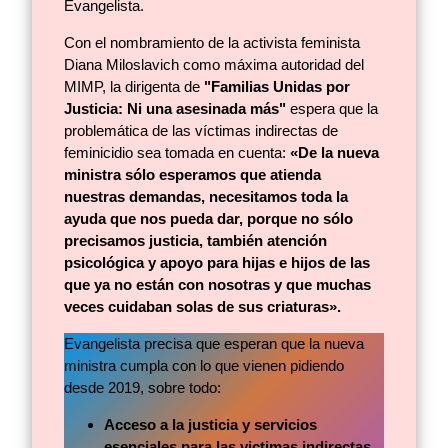
Evangelista.
Con el nombramiento de la activista feminista
Diana Miloslavich como máxima autoridad del
MIMP, la dirigenta de
"Familias Unidas por
Justicia: Ni una asesinada más"
espera que la
problemática de las víctimas indirectas de
feminicidio sea tomada en cuenta:
«De la nueva
ministra sólo esperamos que atienda
nuestras demandas, necesitamos toda la
ayuda que nos pueda dar, porque no sólo
precisamos justicia, también atención
psicológica y apoyo para hijas e hijos de las
que ya no están con nosotras y que muchas
veces cuidaban solas de sus criaturas».
Evangelista precisa que esperan que la nueva
ministra cumpla con lo que vienen pidiendo
desde 2019, sobre todo:
Acceso a la justicia y servicios
esenciales para las victimas indirectas,