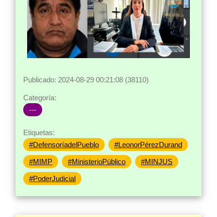
Publicado: 2024-08-29 00:21:08 (38110)
Categoría:
---
Etiquetas:
#DefensoríadelPueblo
#LeonorPérezDurand
#MIMP
#MinisterioPúblico
#MINJUS
#PoderJudicial