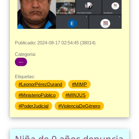
Publicado: 2024-08-17 02:54:45 (38014)
Categoría:
---
Etiquetas:
#LeonorPérezDurand
#MIMP
#MinisterioPúblico
#MINJUS
#PoderJudicial
#ViolenciaDeGénero