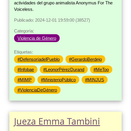
actividades del grupo animalista Anonymus For The
Voiceless.
Publicado: 2024-12-01 19:59:00 (38527)
Categoría:
Violencia de Género
Etiquetas:
#DefensoríadelPueblo
#GerardoBerdejo
#Infobae
#LeonorPérezDurand
#MeToo
#MIMP
#MinisterioPúblico
#MINJUS
#ViolenciaDeGénero
Jueza Emma Tambini