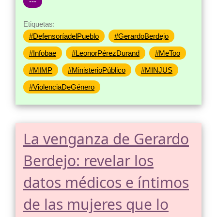
---
Etiquetas:
#DefensoríadelPueblo
#GerardoBerdejo
#Infobae
#LeonorPérezDurand
#MeToo
#MIMP
#MinisterioPúblico
#MINJUS
#ViolenciaDeGénero
La venganza de Gerardo
Berdejo: revelar los
datos médicos e íntimos
de las mujeres que lo