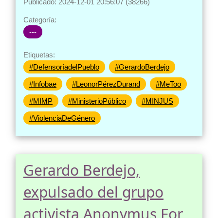
Publicado: 2024-12-01 20:56:07 (38266)
Categoría:
---
Etiquetas:
#DefensoríadelPueblo
#GerardoBerdejo
#Infobae
#LeonorPérezDurand
#MeToo
#MIMP
#MinisterioPúblico
#MINJUS
#ViolenciaDeGénero
Gerardo Berdejo,
expulsado del grupo
activista Anonymus For