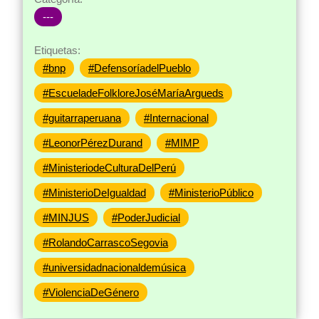
---
Etiquetas:
#bnp
#DefensoríadelPueblo
#EscueladeFolkloreJoséMaríaArgueds
#guitarraperuana
#Internacional
#LeonorPérezDurand
#MIMP
#MinisteriodeCulturaDelPerú
#MinisterioDeIgualdad
#MinisterioPúblico
#MINJUS
#PoderJudicial
#RolandoCarrascoSegovia
#universidadnacionaldemúsica
#ViolenciaDeGénero