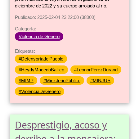
diciembre de 2022 y su cuerpo arrojado al río.
Publicado: 2025-02-04 23:22:00 (38909)
Categoría:
Violencia de Género
Etiquetas:
#DefensoríadelPueblo
#HeydyMacedoBallico
#LeonorPérezDurand
#MIMP
#MinisterioPúblico
#MINJUS
#ViolenciaDeGénero
Desprestigio, acoso y
derribo a la mensajera: