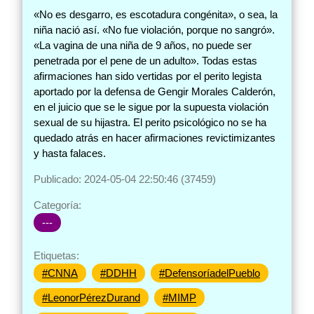
«No es desgarro, es escotadura congénita», o sea, la
niña nació así. «No fue violación, porque no sangró».
«La vagina de una niña de 9 años, no puede ser
penetrada por el pene de un adulto». Todas estas
afirmaciones han sido vertidas por el perito legista
aportado por la defensa de Gengir Morales Calderón,
en el juicio que se le sigue por la supuesta violación
sexual de su hijastra. El perito psicológico no se ha
quedado atrás en hacer afirmaciones revictimizantes
y hasta falaces.
Publicado: 2024-05-04 22:50:46 (37459)
Categoría:
---
Etiquetas:
#CNNA
#DDHH
#DefensoríadelPueblo
#LeonorPérezDurand
#MIMP