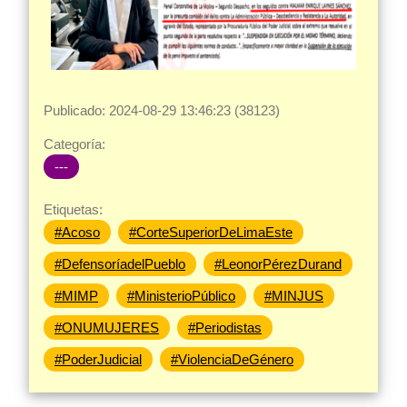
Publicado: 2024-08-29 13:46:23 (38123)
Categoría:
---
Etiquetas:
#Acoso
#CorteSuperiorDeLimaEste
#DefensoríadelPueblo
#LeonorPérezDurand
#MIMP
#MinisterioPúblico
#MINJUS
#ONUMUJERES
#Periodistas
#PoderJudicial
#ViolenciaDeGénero