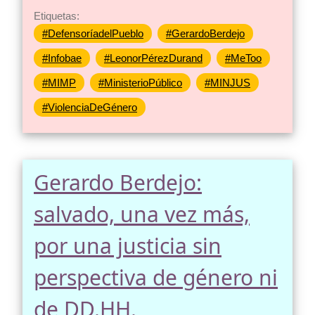
Etiquetas:
#DefensoríadelPueblo
#GerardoBerdejo
#Infobae
#LeonorPérezDurand
#MeToo
#MIMP
#MinisterioPúblico
#MINJUS
#ViolenciaDeGénero
Gerardo Berdejo:
salvado, una vez más,
por una justicia sin
perspectiva de género ni
de DD.HH.