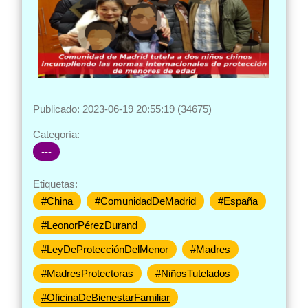
Publicado: 2023-06-19 20:55:19 (34675)
Categoría:
---
Etiquetas:
#China
#ComunidadDeMadrid
#España
#LeonorPérezDurand
#LeyDeProtecciónDelMenor
#Madres
#MadresProtectoras
#NiñosTutelados
#OficinaDeBienestarFamiliar