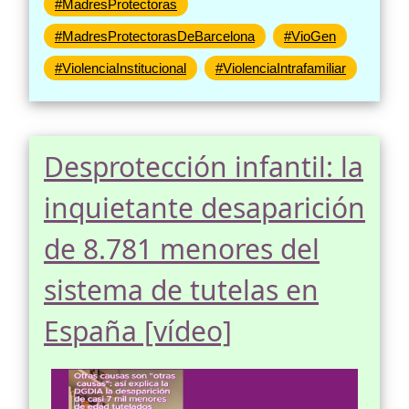
#MadresProtectoras
#MadresProtectorasDeBarcelona
#VioGen
#ViolenciaInstitucional
#ViolenciaIntrafamiliar
Desprotección infantil: la
inquietante desaparición
de 8.781 menores del
sistema de tutelas en
España [vídeo]