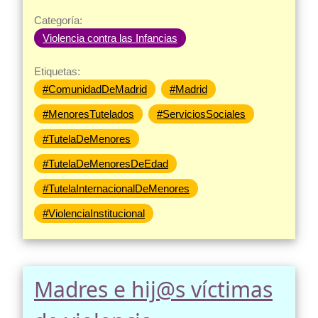
Categoría:
Violencia contra las Infancias
Etiquetas:
#ComunidadDeMadrid
#Madrid
#MenoresTutelados
#ServiciosSociales
#TutelaDeMenores
#TutelaDeMenoresDeEdad
#TutelaInternacionalDeMenores
#ViolenciaInstitucional
Madres e hij@s víctimas