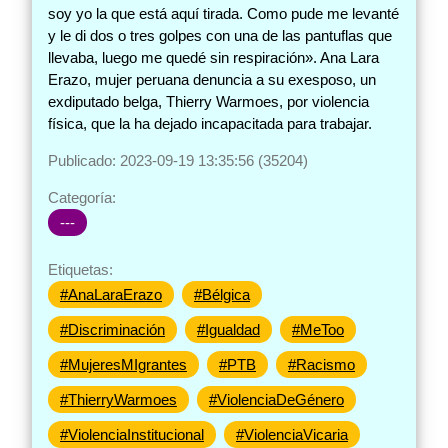
soy yo la que está aquí tirada. Como pude me levanté
y le di dos o tres golpes con una de las pantuflas que
llevaba, luego me quedé sin respiración». Ana Lara
Erazo, mujer peruana denuncia a su exesposo, un
exdiputado belga, Thierry Warmoes, por violencia
física, que la ha dejado incapacitada para trabajar.
Publicado: 2023-09-19 13:35:56 (35204)
Categoría:
---
Etiquetas:
#AnaLaraErazo
#Bélgica
#Discriminación
#Igualdad
#MeToo
#MujeresMIgrantes
#PTB
#Racismo
#ThierryWarmoes
#ViolenciaDeGénero
#ViolenciaInstitucional
#ViolenciaVicaria