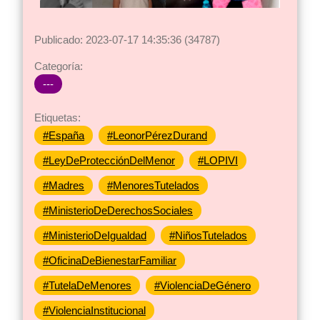
Publicado: 2023-07-17 14:35:36 (34787)
Categoría:
---
Etiquetas:
#España
#LeonorPérezDurand
#LeyDeProtecciónDelMenor
#LOPIVI
#Madres
#MenoresTutelados
#MinisterioDeDerechosSociales
#MinisterioDeIgualdad
#NiñosTutelados
#OficinaDeBienestarFamiliar
#TutelaDeMenores
#ViolenciaDeGénero
#ViolenciaInstitucional