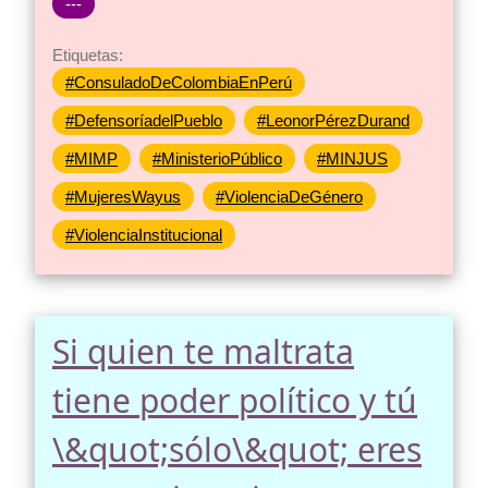
---
Etiquetas:
#ConsuladoDeColombiaEnPerú
#DefensoríadelPueblo
#LeonorPérezDurand
#MIMP
#MinisterioPúblico
#MINJUS
#MujeresWayus
#ViolenciaDeGénero
#ViolenciaInstitucional
Si quien te maltrata
tiene poder político y tú
\&quot;sólo\&quot; eres