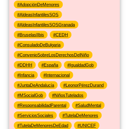
#AdopciónDeMenores
#AldeasInfantilesSOS
#AldeasInfantilesSOSGranada
#BruselasIIbis
#CEDH
#ConsuladoDeBulgaria
#ConvenioSobreLosDerechosDelNiño
#DDHH
#España
#IgualdadGob
#Infancia
#Internacional
#JuntaDeAndalucía
#LeonorPérezDurand
#MSocialGob
#NiñosTutelados
#ResponsabilidadParental
#SaludMental
#ServiciosSociales
#TutelaDeMenores
#TutelaDeMenoresDeEdad
#UNICEF