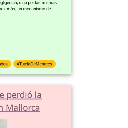
egligencia, sino por las mismas
na vez más, un mecanismo de
ados
#TutelaDeMenores
e perdió la
en Mallorca