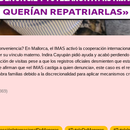
nveniencia? En Mallorca, el IMAS activó la cooperación internacional 
ger su vínculo materno. Indira Cayupán pidió ayuda y acabó perdiendo 
ación de visitas pese a que los registros oficiales desmienten que est
 afirman que «el IMAS castiga a quien denuncia», este caso es el retr
bra familias debido a la discrecionalidad para aplicar mecanismos c
869)
tecciónInternacionalDeMenores
#TutelaDeMenores
#Tutela