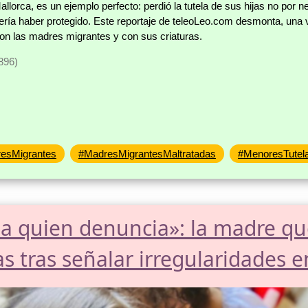
lorca, es un ejemplo perfecto: perdió la tutela de sus hijas no por n
bería haber protegido. Este reportaje de teleoLeo.com desmonta, u
 con las madres migrantes y con sus criaturas.
896)
esMigrantes
#MadresMigrantesMaltratadas
#MenoresTutel
 a quien denuncia»: la madre qu
as tras señalar irregularidades 